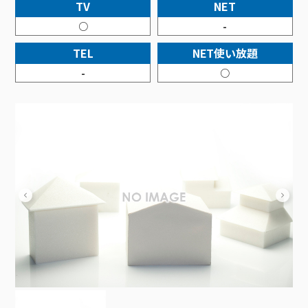
接続・設定⽅法
TV
NET
イベントカレンダー
機器⼀覧
ポテトホーム防犯カメラ
オプションサービス
料⾦プラン
でんきトップ
暮らしを快適にするサービス
○
-
訪問サポート＆サポートパックサービス料⾦表
講座のご案内
オプションサービス
auスマートバリュー
機種⼀覧
ポラリンでんき×ポテト
暮らしを快適にするサービストップ
TEL
NET使い放題
マイページ
インターネットギガシェアプラン
auまとめトーク
オプションサービス
ポテトでんき
ポテトライフメール
-
○
ケーブルプラスでんき
⽣活あんしんサービス
お申し込み
みるプラス