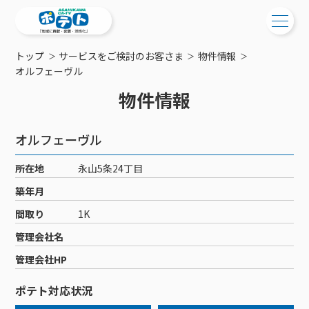
トップ
サービスをご検討のお客さま
物件情報
ご検討中の方
オルフェーヴル
物件情報
ご検討中の方
ご加入中の方
サービス提供エリア
ご加入中の方
オルフェーヴル
サービス案内
工事・配線について
ご加入中のサービス確認・変更
所在地
永山5条24丁目
サービス案内
コミチャン
新居をご検討中の方へ
WEBメール
築年月
ケーブルテレビ
ポテトを導入している集合住宅
お困りの方はこちら
サポートサービス
間取り
1K
ケーブルテレビトップ
インターネット
物件情報
サポートサービストップ
管理会社名
新着情報
チャンネル紹介
インターネットトップ
会社案内
固定電話
特典・キャンペーン
リモートコール
管理会社HP
メンテナンス・障害情報
料⾦プラン
料⾦プラン
固定電話トップ
ポテトスマートフォン
おトクな割引サービス
メンテナンス
回線速度測定
ポテト対応状況
ポテトからのプレゼント
NHK衛星受信料団体⼀括⽀払
Wi-Fiサービス
基本料⾦・通話料⾦
ポテトスマートフォントップ
障害情報
でんき