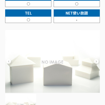
接続・設定⽅法
イベントカレンダー
○
○
機器⼀覧
ポテトホーム防犯カメラ
オプションサービス
料⾦プラン
でんきトップ
暮らしを快適にするサービス
訪問サポート＆サポートパックサービス料⾦表
講座のご案内
TEL
NET使い放題
オプションサービス
auスマートバリュー
機種⼀覧
ポラリンでんき×ポテト
暮らしを快適にするサービストップ
マイページ
○
-
インターネットギガシェアプラン
auまとめトーク
オプションサービス
ポテトでんき
ポテトライフメール
ケーブルプラスでんき
⽣活あんしんサービス
お申し込み
みるプラス