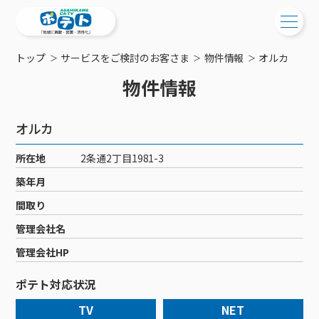
トップ
サービスをご検討のお客さま
物件情報
オルカ
ご検討中の方
物件情報
ご検討中の方
ご加入中の方
オルカ
サービス提供エリア
ご加入中の方
サービス案内
工事・配線について
所在地
2条通2丁目1981-3
ご加入中のサービス確認・変更
サービス案内
コミチャン
築年月
新居をご検討中の方へ
WEBメール
ケーブルテレビ
間取り
ポテトを導入している集合住宅
お困りの方はこちら
サポートサービス
ケーブルテレビトップ
管理会社名
インターネット
物件情報
サポートサービストップ
新着情報
チャンネル紹介
インターネットトップ
管理会社HP
会社案内
固定電話
特典・キャンペーン
リモートコール
メンテナンス・障害情報
料⾦プラン
料⾦プラン
固定電話トップ
ポテト対応状況
ポテトスマートフォン
おトクな割引サービス
メンテナンス
回線速度測定
ポテトからのプレゼント
NHK衛星受信料団体⼀括⽀払
Wi-Fiサービス
基本料⾦・通話料⾦
ポテトスマートフォントップ
障害情報
TV
NET
でんき