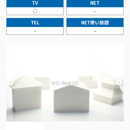
接続・設定⽅法
TV
NET
イベントカレンダー
機器⼀覧
ポテトホーム防犯カメラ
オプションサービス
料⾦プラン
でんきトップ
暮らしを快適にするサービス
○
-
訪問サポート＆サポートパックサービス料⾦表
講座のご案内
オプションサービス
auスマートバリュー
機種⼀覧
ポラリンでんき×ポテト
暮らしを快適にするサービストップ
TEL
NET使い放題
マイページ
インターネットギガシェアプラン
auまとめトーク
オプションサービス
ポテトでんき
ポテトライフメール
-
-
ケーブルプラスでんき
⽣活あんしんサービス
お申し込み
みるプラス