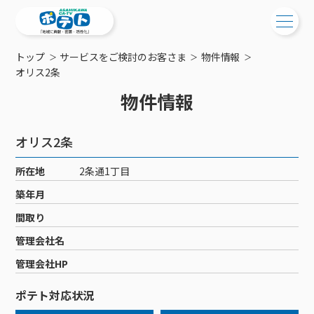
トップ
サービスをご検討のお客さま
物件情報
ご検討中の方
オリス2条
物件情報
ご検討中の方
ご加入中の方
サービス提供エリア
ご加入中の方
オリス2条
サービス案内
工事・配線について
ご加入中のサービス確認・変更
所在地
2条通1丁目
サービス案内
コミチャン
新居をご検討中の方へ
WEBメール
築年月
ケーブルテレビ
ポテトを導入している集合住宅
お困りの方はこちら
サポートサービス
間取り
ケーブルテレビトップ
インターネット
物件情報
サポートサービストップ
管理会社名
新着情報
チャンネル紹介
インターネットトップ
会社案内
固定電話
特典・キャンペーン
リモートコール
管理会社HP
メンテナンス・障害情報
料⾦プラン
料⾦プラン
固定電話トップ
ポテトスマートフォン
おトクな割引サービス
メンテナンス
回線速度測定
ポテト対応状況
ポテトからのプレゼント
NHK衛星受信料団体⼀括⽀払
Wi-Fiサービス
基本料⾦・通話料⾦
ポテトスマートフォントップ
障害情報
でんき