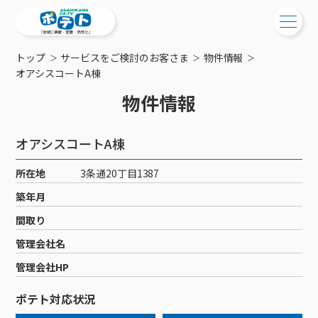
トップ
サービスをご検討のお客さま
物件情報
ご検討中の方
オアシスコートA棟
物件情報
ご検討中の方
ご加入中の方
サービス提供エリア
ご加入中の方
オアシスコートA棟
サービス案内
工事・配線について
ご加入中のサービス確認・変更
所在地
3条通20丁目1387
サービス案内
コミチャン
新居をご検討中の方へ
WEBメール
築年月
ケーブルテレビ
ポテトを導入している集合住宅
お困りの方はこちら
サポートサービス
間取り
ケーブルテレビトップ
インターネット
物件情報
サポートサービストップ
管理会社名
新着情報
チャンネル紹介
インターネットトップ
会社案内
固定電話
特典・キャンペーン
リモートコール
管理会社HP
メンテナンス・障害情報
料⾦プラン
料⾦プラン
固定電話トップ
ポテトスマートフォン
おトクな割引サービス
メンテナンス
回線速度測定
ポテト対応状況
ポテトからのプレゼント
NHK衛星受信料団体⼀括⽀払
Wi-Fiサービス
基本料⾦・通話料⾦
ポテトスマートフォントップ
障害情報
でんき