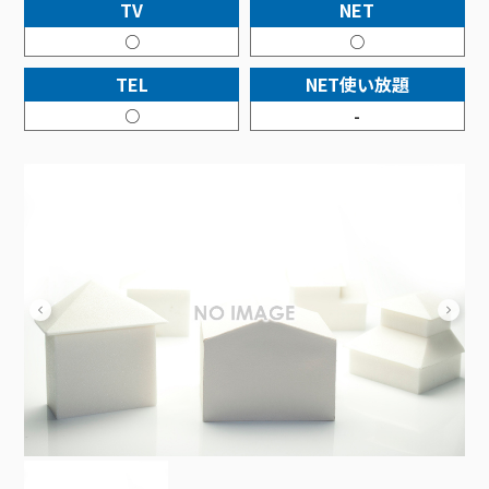
接続・設定⽅法
TV
NET
イベントカレンダー
機器⼀覧
ポテトホーム防犯カメラ
オプションサービス
料⾦プラン
でんきトップ
暮らしを快適にするサービス
○
○
訪問サポート＆サポートパックサービス料⾦表
講座のご案内
オプションサービス
auスマートバリュー
機種⼀覧
ポラリンでんき×ポテト
暮らしを快適にするサービストップ
TEL
NET使い放題
マイページ
インターネットギガシェアプラン
auまとめトーク
オプションサービス
ポテトでんき
ポテトライフメール
○
-
ケーブルプラスでんき
⽣活あんしんサービス
お申し込み
みるプラス