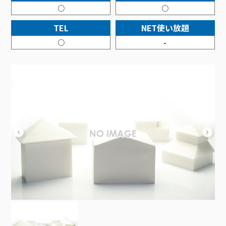
接続・設定⽅法
イベントカレンダー
○
○
機器⼀覧
ポテトホーム防犯カメラ
オプションサービス
料⾦プラン
でんきトップ
暮らしを快適にするサービス
訪問サポート＆サポートパックサービス料⾦表
講座のご案内
TEL
NET使い放題
オプションサービス
auスマートバリュー
機種⼀覧
ポラリンでんき×ポテト
暮らしを快適にするサービストップ
マイページ
○
-
インターネットギガシェアプラン
auまとめトーク
オプションサービス
ポテトでんき
ポテトライフメール
ケーブルプラスでんき
⽣活あんしんサービス
お申し込み
みるプラス