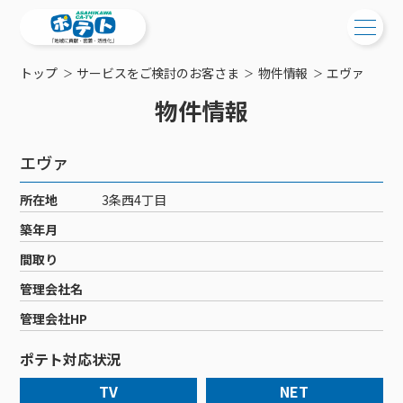
トップ
サービスをご検討のお客さま
物件情報
エヴァ
ご検討中の方
物件情報
ご検討中の方
ご加入中の方
エヴァ
サービス提供エリア
ご加入中の方
サービス案内
工事・配線について
所在地
3条西4丁目
ご加入中のサービス確認・変更
サービス案内
コミチャン
築年月
新居をご検討中の方へ
WEBメール
ケーブルテレビ
間取り
ポテトを導入している集合住宅
お困りの方はこちら
サポートサービス
ケーブルテレビトップ
管理会社名
インターネット
物件情報
サポートサービストップ
新着情報
チャンネル紹介
インターネットトップ
管理会社HP
会社案内
固定電話
特典・キャンペーン
リモートコール
メンテナンス・障害情報
料⾦プラン
料⾦プラン
固定電話トップ
ポテト対応状況
ポテトスマートフォン
おトクな割引サービス
メンテナンス
回線速度測定
ポテトからのプレゼント
NHK衛星受信料団体⼀括⽀払
Wi-Fiサービス
基本料⾦・通話料⾦
ポテトスマートフォントップ
障害情報
TV
NET
でんき