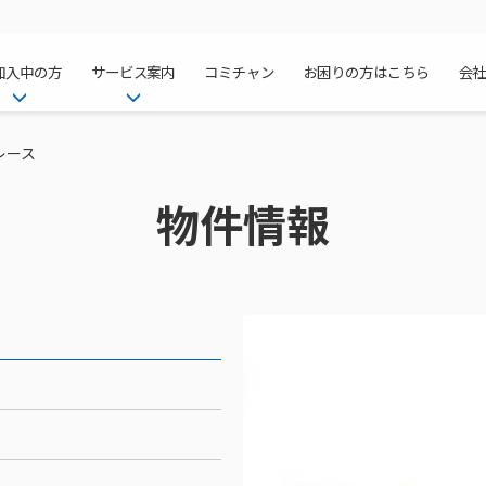
加入中の方
サービス案内
コミチャン
お困りの方はこちら
会
ケーブルテレ
ア
ご加入中のサービス確認・変更
ケーブルテレビ
レース
チャンネル紹
インターネッ
て
WEBメール
インターネット
物件情報
サポートサービストップ
料⾦プラン
料⾦プラン
固定電話トッ
方へ
サポートサービス
固定電話
リモートコール
NHK衛星受
Wi-Fiサービ
基本料⾦・通
ポテトスマー
いる集合住宅
新着情報
ポテトスマートフォン
回線速度測定
機器⼀覧
ポテトホーム
オプションサ
料⾦プラン
でんきトップ
メンテナンス・障害情報
でんき
接続・設定⽅法
オプションサ
auスマート
機種⼀覧
ポラリンでん
暮らしを快適
ン
ポテトからのプレゼント
暮らしを快適にするサービス
訪問サポート＆サポートパッ
インターネッ
auまとめトー
オプションサ
ポテトでんき
ポテトライフ
ビス
イベントカレンダー
ケーブルプラ
⽣活あんしん
講座のご案内
みるプラス