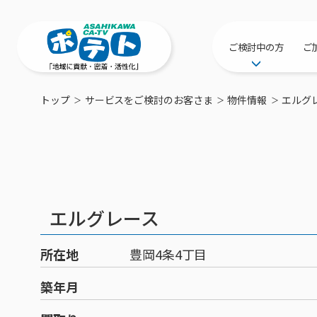
ご検討中の方
ご
サービス提供エリ
トップ
サービスをご検討のお客さま
物件情報
エルグ
工事・配線につい
新居をご検討中の
ポテトを導入して
物件情報
特典・キャンペー
エルグレース
おトクな割引サー
所在地
豊岡4条4丁目
築年月