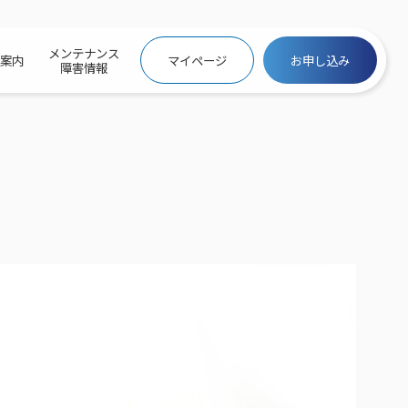
メンテナンス
社案内
マイページ
お申し込み
障害情報
ビトップ
介
トトップ
プ
信料団体⼀括⽀払
ス
話料⾦
トフォントップ
防犯カメラ
ービス
ービス
バリュー
き×ポテト
にするサービストップ
クサービス料⾦表
トギガシェアプラン
ク
ービス
メール
スでんき
サービス