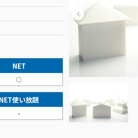
NET
○
NET使い放題
-