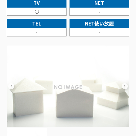
接続・設定⽅法
TV
NET
イベントカレンダー
機器⼀覧
ポテトホーム防犯カメラ
オプションサービス
料⾦プラン
でんきトップ
暮らしを快適にするサービス
○
-
訪問サポート＆サポートパックサービス料⾦表
講座のご案内
オプションサービス
auスマートバリュー
機種⼀覧
ポラリンでんき×ポテト
暮らしを快適にするサービストップ
TEL
NET使い放題
マイページ
インターネットギガシェアプラン
auまとめトーク
オプションサービス
ポテトでんき
ポテトライフメール
-
-
ケーブルプラスでんき
⽣活あんしんサービス
お申し込み
みるプラス