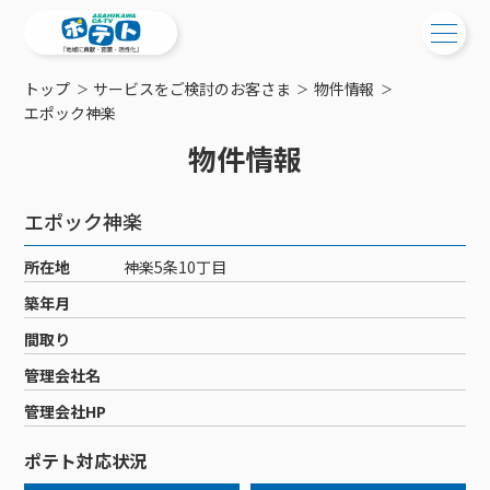
トップ
サービスをご検討のお客さま
物件情報
ご検討中の方
エポック神楽
物件情報
ご検討中の方
ご加入中の方
サービス提供エリア
ご加入中の方
エポック神楽
サービス案内
工事・配線について
ご加入中のサービス確認・変更
所在地
神楽5条10丁目
サービス案内
コミチャン
新居をご検討中の方へ
WEBメール
築年月
ケーブルテレビ
ポテトを導入している集合住宅
お困りの方はこちら
サポートサービス
間取り
ケーブルテレビトップ
インターネット
物件情報
サポートサービストップ
管理会社名
新着情報
チャンネル紹介
インターネットトップ
会社案内
固定電話
特典・キャンペーン
リモートコール
管理会社HP
メンテナンス・障害情報
料⾦プラン
料⾦プラン
固定電話トップ
ポテトスマートフォン
おトクな割引サービス
メンテナンス
回線速度測定
ポテト対応状況
ポテトからのプレゼント
NHK衛星受信料団体⼀括⽀払
Wi-Fiサービス
基本料⾦・通話料⾦
ポテトスマートフォントップ
障害情報
でんき