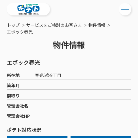
トップ
サービスをご検討のお客さま
物件情報
ご検討中の方
エポック春光
物件情報
ご検討中の方
ご加入中の方
サービス提供エリア
ご加入中の方
エポック春光
サービス案内
工事・配線について
ご加入中のサービス確認・変更
所在地
春光5条9丁目
サービス案内
コミチャン
新居をご検討中の方へ
WEBメール
築年月
ケーブルテレビ
ポテトを導入している集合住宅
お困りの方はこちら
サポートサービス
間取り
ケーブルテレビトップ
インターネット
物件情報
サポートサービストップ
管理会社名
新着情報
チャンネル紹介
インターネットトップ
会社案内
固定電話
特典・キャンペーン
リモートコール
管理会社HP
メンテナンス・障害情報
料⾦プラン
料⾦プラン
固定電話トップ
ポテトスマートフォン
おトクな割引サービス
メンテナンス
回線速度測定
ポテト対応状況
ポテトからのプレゼント
NHK衛星受信料団体⼀括⽀払
Wi-Fiサービス
基本料⾦・通話料⾦
ポテトスマートフォントップ
障害情報
でんき