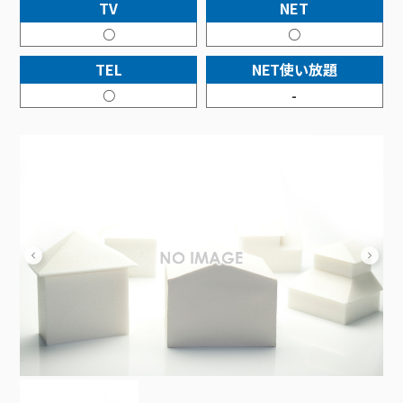
接続・設定⽅法
TV
NET
イベントカレンダー
機器⼀覧
ポテトホーム防犯カメラ
オプションサービス
料⾦プラン
でんきトップ
暮らしを快適にするサービス
○
○
訪問サポート＆サポートパックサービス料⾦表
講座のご案内
オプションサービス
auスマートバリュー
機種⼀覧
ポラリンでんき×ポテト
暮らしを快適にするサービストップ
TEL
NET使い放題
マイページ
インターネットギガシェアプラン
auまとめトーク
オプションサービス
ポテトでんき
ポテトライフメール
○
-
ケーブルプラスでんき
⽣活あんしんサービス
お申し込み
みるプラス