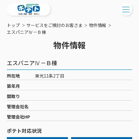
トップ
サービスをご検討のお客さま
物件情報
ご検討中の方
エスパニアⅣ－Ｂ棟
物件情報
ご検討中の方
ご加入中の方
サービス提供エリア
ご加入中の方
エスパニアⅣ－Ｂ棟
サービス案内
工事・配線について
ご加入中のサービス確認・変更
所在地
東光11条2丁目
サービス案内
コミチャン
新居をご検討中の方へ
WEBメール
築年月
ケーブルテレビ
ポテトを導入している集合住宅
お困りの方はこちら
サポートサービス
間取り
ケーブルテレビトップ
インターネット
物件情報
サポートサービストップ
管理会社名
新着情報
チャンネル紹介
インターネットトップ
会社案内
固定電話
特典・キャンペーン
リモートコール
管理会社HP
メンテナンス・障害情報
料⾦プラン
料⾦プラン
固定電話トップ
ポテトスマートフォン
おトクな割引サービス
メンテナンス
回線速度測定
ポテト対応状況
ポテトからのプレゼント
NHK衛星受信料団体⼀括⽀払
Wi-Fiサービス
基本料⾦・通話料⾦
ポテトスマートフォントップ
障害情報
でんき