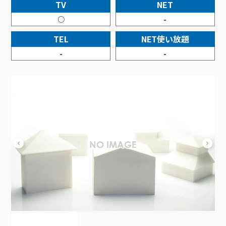
接続・設定⽅法
TV
NET
イベントカレンダー
機器⼀覧
ポテトホーム防犯カメラ
オプションサービス
料⾦プラン
でんきトップ
暮らしを快適にするサービス
○
-
訪問サポート＆サポートパックサービス料⾦表
講座のご案内
オプションサービス
auスマートバリュー
機種⼀覧
ポラリンでんき×ポテト
暮らしを快適にするサービストップ
TEL
NET使い放題
マイページ
インターネットギガシェアプラン
auまとめトーク
オプションサービス
ポテトでんき
ポテトライフメール
-
-
ケーブルプラスでんき
⽣活あんしんサービス
お申し込み
みるプラス