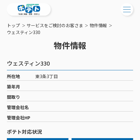
トップ
サービスをご検討のお客さま
物件情報
ご検討中の方
ウェスティン330
物件情報
ご検討中の方
ご加入中の方
サービス提供エリア
ご加入中の方
ウェスティン330
サービス案内
工事・配線について
ご加入中のサービス確認・変更
所在地
東3条3丁目
サービス案内
コミチャン
新居をご検討中の方へ
WEBメール
築年月
ケーブルテレビ
ポテトを導入している集合住宅
お困りの方はこちら
サポートサービス
間取り
ケーブルテレビトップ
インターネット
物件情報
サポートサービストップ
管理会社名
新着情報
チャンネル紹介
インターネットトップ
会社案内
固定電話
特典・キャンペーン
リモートコール
管理会社HP
メンテナンス・障害情報
料⾦プラン
料⾦プラン
固定電話トップ
ポテトスマートフォン
おトクな割引サービス
メンテナンス
回線速度測定
ポテト対応状況
ポテトからのプレゼント
NHK衛星受信料団体⼀括⽀払
Wi-Fiサービス
基本料⾦・通話料⾦
ポテトスマートフォントップ
障害情報
でんき