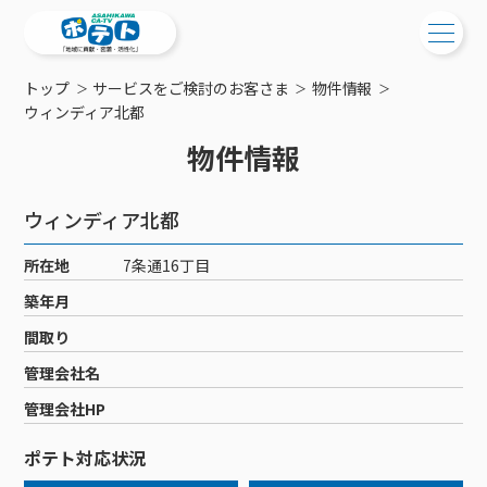
トップ
サービスをご検討のお客さま
物件情報
ご検討中の方
ウィンディア北都
物件情報
ご検討中の方
ご加入中の方
サービス提供エリア
ご加入中の方
ウィンディア北都
サービス案内
工事・配線について
ご加入中のサービス確認・変更
所在地
7条通16丁目
サービス案内
コミチャン
新居をご検討中の方へ
WEBメール
築年月
ケーブルテレビ
ポテトを導入している集合住宅
お困りの方はこちら
サポートサービス
間取り
ケーブルテレビトップ
インターネット
物件情報
サポートサービストップ
管理会社名
新着情報
チャンネル紹介
インターネットトップ
会社案内
固定電話
特典・キャンペーン
リモートコール
管理会社HP
メンテナンス・障害情報
料⾦プラン
料⾦プラン
固定電話トップ
ポテトスマートフォン
おトクな割引サービス
メンテナンス
回線速度測定
ポテト対応状況
ポテトからのプレゼント
NHK衛星受信料団体⼀括⽀払
Wi-Fiサービス
基本料⾦・通話料⾦
ポテトスマートフォントップ
障害情報
でんき