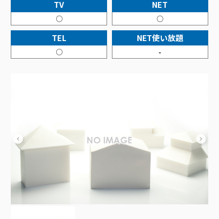
接続・設定⽅法
TV
NET
イベントカレンダー
機器⼀覧
ポテトホーム防犯カメラ
オプションサービス
料⾦プラン
でんきトップ
暮らしを快適にするサービス
○
○
訪問サポート＆サポートパックサービス料⾦表
講座のご案内
オプションサービス
auスマートバリュー
機種⼀覧
ポラリンでんき×ポテト
暮らしを快適にするサービストップ
TEL
NET使い放題
マイページ
インターネットギガシェアプラン
auまとめトーク
オプションサービス
ポテトでんき
ポテトライフメール
○
-
ケーブルプラスでんき
⽣活あんしんサービス
お申し込み
みるプラス