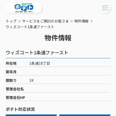
トップ
サービスをご検討のお客さま
物件情報
ご検討中の方
ウィズコート1条通ファースト
物件情報
ご検討中の方
ご加入中の方
サービス提供エリア
ご加入中の方
ウィズコート1条通ファースト
サービス案内
工事・配線について
ご加入中のサービス確認・変更
所在地
1条通18丁目
サービス案内
コミチャン
新居をご検討中の方へ
WEBメール
築年月
ケーブルテレビ
ポテトを導入している集合住宅
お困りの方はこちら
サポートサービス
間取り
1K
ケーブルテレビトップ
インターネット
物件情報
サポートサービストップ
管理会社名
新着情報
チャンネル紹介
インターネットトップ
会社案内
固定電話
特典・キャンペーン
リモートコール
管理会社HP
メンテナンス・障害情報
料⾦プラン
料⾦プラン
固定電話トップ
ポテトスマートフォン
おトクな割引サービス
メンテナンス
回線速度測定
ポテト対応状況
ポテトからのプレゼント
NHK衛星受信料団体⼀括⽀払
Wi-Fiサービス
基本料⾦・通話料⾦
ポテトスマートフォントップ
障害情報
でんき