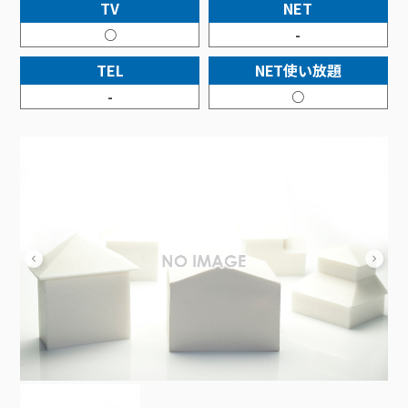
接続・設定⽅法
TV
NET
イベントカレンダー
機器⼀覧
ポテトホーム防犯カメラ
オプションサービス
料⾦プラン
でんきトップ
暮らしを快適にするサービス
○
-
訪問サポート＆サポートパックサービス料⾦表
講座のご案内
オプションサービス
auスマートバリュー
機種⼀覧
ポラリンでんき×ポテト
暮らしを快適にするサービストップ
TEL
NET使い放題
マイページ
インターネットギガシェアプラン
auまとめトーク
オプションサービス
ポテトでんき
ポテトライフメール
-
○
ケーブルプラスでんき
⽣活あんしんサービス
お申し込み
みるプラス