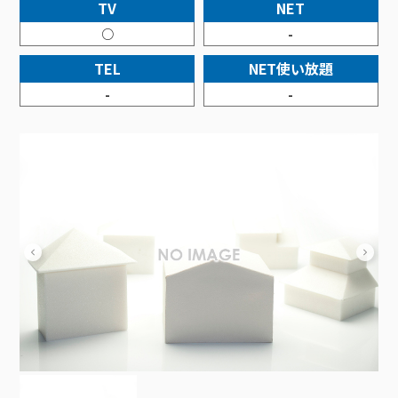
接続・設定⽅法
TV
NET
イベントカレンダー
機器⼀覧
ポテトホーム防犯カメラ
オプションサービス
料⾦プラン
でんきトップ
暮らしを快適にするサービス
○
-
訪問サポート＆サポートパックサービス料⾦表
講座のご案内
オプションサービス
auスマートバリュー
機種⼀覧
ポラリンでんき×ポテト
暮らしを快適にするサービストップ
TEL
NET使い放題
マイページ
インターネットギガシェアプラン
auまとめトーク
オプションサービス
ポテトでんき
ポテトライフメール
-
-
ケーブルプラスでんき
⽣活あんしんサービス
お申し込み
みるプラス