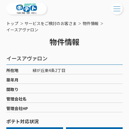
トップ
サービスをご検討のお客さま
物件情報
ご検討中の方
イースアヴァロン
物件情報
ご検討中の方
ご加入中の方
サービス提供エリア
ご加入中の方
イースアヴァロン
サービス案内
工事・配線について
ご加入中のサービス確認・変更
所在地
緑が丘東4条2丁目
サービス案内
コミチャン
新居をご検討中の方へ
WEBメール
築年月
ケーブルテレビ
ポテトを導入している集合住宅
お困りの方はこちら
サポートサービス
間取り
ケーブルテレビトップ
インターネット
物件情報
サポートサービストップ
管理会社名
新着情報
チャンネル紹介
インターネットトップ
会社案内
固定電話
特典・キャンペーン
リモートコール
管理会社HP
メンテナンス・障害情報
料⾦プラン
料⾦プラン
固定電話トップ
ポテトスマートフォン
おトクな割引サービス
メンテナンス
回線速度測定
ポテト対応状況
ポテトからのプレゼント
NHK衛星受信料団体⼀括⽀払
Wi-Fiサービス
基本料⾦・通話料⾦
ポテトスマートフォントップ
障害情報
でんき