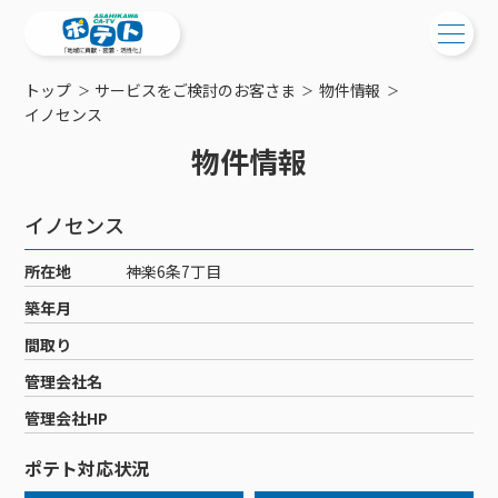
トップ
サービスをご検討のお客さま
物件情報
ご検討中の方
イノセンス
物件情報
ご検討中の方
ご加入中の方
サービス提供エリア
ご加入中の方
イノセンス
サービス案内
工事・配線について
ご加入中のサービス確認・変更
所在地
神楽6条7丁目
サービス案内
コミチャン
新居をご検討中の方へ
WEBメール
築年月
ケーブルテレビ
ポテトを導入している集合住宅
お困りの方はこちら
サポートサービス
間取り
ケーブルテレビトップ
インターネット
物件情報
サポートサービストップ
管理会社名
新着情報
チャンネル紹介
インターネットトップ
会社案内
固定電話
特典・キャンペーン
リモートコール
管理会社HP
メンテナンス・障害情報
料⾦プラン
料⾦プラン
固定電話トップ
ポテトスマートフォン
おトクな割引サービス
メンテナンス
回線速度測定
ポテト対応状況
ポテトからのプレゼント
NHK衛星受信料団体⼀括⽀払
Wi-Fiサービス
基本料⾦・通話料⾦
ポテトスマートフォントップ
障害情報
でんき