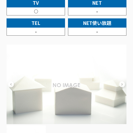
接続・設定⽅法
TV
NET
イベントカレンダー
機器⼀覧
ポテトホーム防犯カメラ
オプションサービス
料⾦プラン
でんきトップ
暮らしを快適にするサービス
○
-
訪問サポート＆サポートパックサービス料⾦表
講座のご案内
オプションサービス
auスマートバリュー
機種⼀覧
ポラリンでんき×ポテト
暮らしを快適にするサービストップ
TEL
NET使い放題
マイページ
インターネットギガシェアプラン
auまとめトーク
オプションサービス
ポテトでんき
ポテトライフメール
-
-
ケーブルプラスでんき
⽣活あんしんサービス
お申し込み
みるプラス