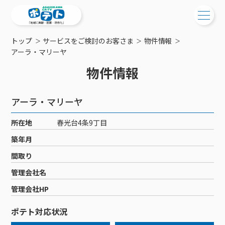
トップ
サービスをご検討のお客さま
物件情報
ご検討中の方
アーラ・マリーヤ
物件情報
ご検討中の方
ご加入中の方
サービス提供エリア
ご加入中の方
アーラ・マリーヤ
サービス案内
工事・配線について
ご加入中のサービス確認・変更
所在地
春光台4条9丁目
サービス案内
コミチャン
新居をご検討中の方へ
WEBメール
築年月
ケーブルテレビ
ポテトを導入している集合住宅
お困りの方はこちら
サポートサービス
間取り
ケーブルテレビトップ
インターネット
物件情報
サポートサービストップ
管理会社名
新着情報
チャンネル紹介
インターネットトップ
会社案内
固定電話
特典・キャンペーン
リモートコール
管理会社HP
メンテナンス・障害情報
料⾦プラン
料⾦プラン
固定電話トップ
ポテトスマートフォン
おトクな割引サービス
メンテナンス
回線速度測定
ポテト対応状況
ポテトからのプレゼント
NHK衛星受信料団体⼀括⽀払
Wi-Fiサービス
基本料⾦・通話料⾦
ポテトスマートフォントップ
障害情報
でんき