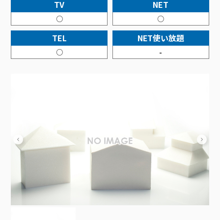
接続・設定⽅法
TV
NET
イベントカレンダー
機器⼀覧
ポテトホーム防犯カメラ
オプションサービス
料⾦プラン
でんきトップ
暮らしを快適にするサービス
○
○
訪問サポート＆サポートパックサービス料⾦表
講座のご案内
オプションサービス
auスマートバリュー
機種⼀覧
ポラリンでんき×ポテト
暮らしを快適にするサービストップ
TEL
NET使い放題
マイページ
インターネットギガシェアプラン
auまとめトーク
オプションサービス
ポテトでんき
ポテトライフメール
○
-
ケーブルプラスでんき
⽣活あんしんサービス
お申し込み
みるプラス