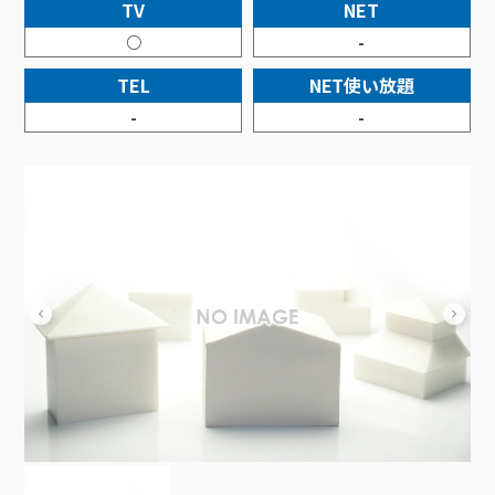
接続・設定⽅法
TV
NET
イベントカレンダー
機器⼀覧
ポテトホーム防犯カメラ
オプションサービス
料⾦プラン
でんきトップ
暮らしを快適にするサービス
○
-
訪問サポート＆サポートパックサービス料⾦表
講座のご案内
オプションサービス
auスマートバリュー
機種⼀覧
ポラリンでんき×ポテト
暮らしを快適にするサービストップ
TEL
NET使い放題
マイページ
インターネットギガシェアプラン
auまとめトーク
オプションサービス
ポテトでんき
ポテトライフメール
-
-
ケーブルプラスでんき
⽣活あんしんサービス
お申し込み
みるプラス