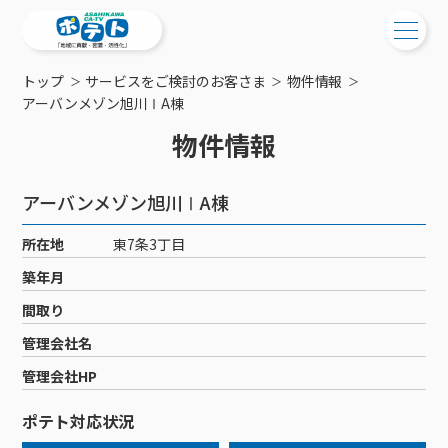
トップ
サービスをご検討のお客さま
物件情報
ご検討中の方
アーバンメゾン旭川ⅠA棟
物件情報
ご検討中の方
ご加入中の方
サービス提供エリア
ご加入中の方
アーバンメゾン旭川ⅠA棟
サービス案内
工事・配線について
ご加入中のサービス確認・変更
所在地
東7条3丁目
サービス案内
コミチャン
新居をご検討中の方へ
WEBメール
築年月
ケーブルテレビ
ポテトを導入している集合住宅
お困りの方はこちら
サポートサービス
間取り
ケーブルテレビトップ
インターネット
物件情報
サポートサービストップ
管理会社名
新着情報
チャンネル紹介
インターネットトップ
会社案内
固定電話
特典・キャンペーン
リモートコール
管理会社HP
メンテナンス・障害情報
料⾦プラン
料⾦プラン
固定電話トップ
ポテトスマートフォン
おトクな割引サービス
メンテナンス
回線速度測定
ポテト対応状況
ポテトからのプレゼント
NHK衛星受信料団体⼀括⽀払
Wi-Fiサービス
基本料⾦・通話料⾦
ポテトスマートフォントップ
障害情報
でんき