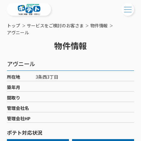
トップ
サービスをご検討のお客さま
物件情報
ご検討中の方
アヴニール
物件情報
ご検討中の方
ご加入中の方
サービス提供エリア
ご加入中の方
アヴニール
サービス案内
工事・配線について
ご加入中のサービス確認・変更
所在地
3条西3丁目
サービス案内
コミチャン
新居をご検討中の方へ
WEBメール
築年月
ケーブルテレビ
ポテトを導入している集合住宅
お困りの方はこちら
サポートサービス
間取り
ケーブルテレビトップ
インターネット
物件情報
サポートサービストップ
管理会社名
新着情報
チャンネル紹介
インターネットトップ
会社案内
固定電話
特典・キャンペーン
リモートコール
管理会社HP
メンテナンス・障害情報
料⾦プラン
料⾦プラン
固定電話トップ
ポテトスマートフォン
おトクな割引サービス
メンテナンス
回線速度測定
ポテト対応状況
ポテトからのプレゼント
NHK衛星受信料団体⼀括⽀払
Wi-Fiサービス
基本料⾦・通話料⾦
ポテトスマートフォントップ
障害情報
でんき