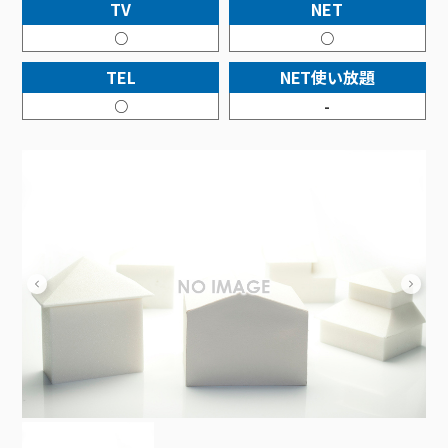
接続・設定⽅法
TV
NET
イベントカレンダー
機器⼀覧
ポテトホーム防犯カメラ
オプションサービス
料⾦プラン
でんきトップ
暮らしを快適にするサービス
○
○
訪問サポート＆サポートパックサービス料⾦表
講座のご案内
オプションサービス
auスマートバリュー
機種⼀覧
ポラリンでんき×ポテト
暮らしを快適にするサービストップ
TEL
NET使い放題
マイページ
インターネットギガシェアプラン
auまとめトーク
オプションサービス
ポテトでんき
ポテトライフメール
○
-
ケーブルプラスでんき
⽣活あんしんサービス
お申し込み
みるプラス