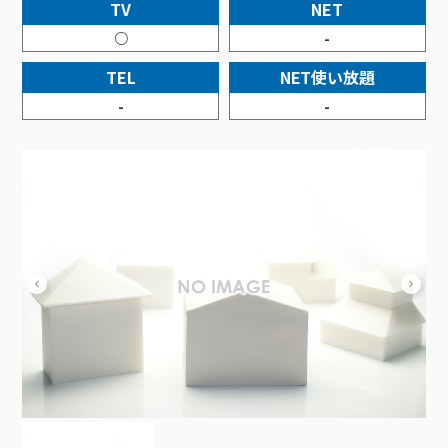
接続・設定⽅法
TV
NET
イベントカレンダー
機器⼀覧
ポテトホーム防犯カメラ
オプションサービス
料⾦プラン
でんきトップ
暮らしを快適にするサービス
○
-
訪問サポート＆サポートパックサービス料⾦表
講座のご案内
オプションサービス
auスマートバリュー
機種⼀覧
ポラリンでんき×ポテト
暮らしを快適にするサービストップ
TEL
NET使い放題
マイページ
インターネットギガシェアプラン
auまとめトーク
オプションサービス
ポテトでんき
ポテトライフメール
-
-
ケーブルプラスでんき
⽣活あんしんサービス
お申し込み
みるプラス