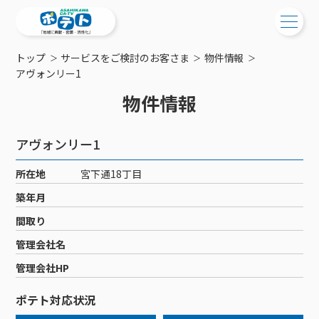
トップ
サービスをご検討のお客さま
物件情報
ご検討中の方
アヴォンリー1
物件情報
ご検討中の方
ご加入中の方
サービス提供エリア
ご加入中の方
アヴォンリー1
サービス案内
工事・配線について
ご加入中のサービス確認・変更
所在地
宮下通18丁目
サービス案内
コミチャン
新居をご検討中の方へ
WEBメール
築年月
ケーブルテレビ
ポテトを導入している集合住宅
お困りの方はこちら
サポートサービス
間取り
ケーブルテレビトップ
インターネット
物件情報
サポートサービストップ
管理会社名
新着情報
チャンネル紹介
インターネットトップ
会社案内
固定電話
特典・キャンペーン
リモートコール
管理会社HP
メンテナンス・障害情報
料⾦プラン
料⾦プラン
固定電話トップ
ポテトスマートフォン
おトクな割引サービス
メンテナンス
回線速度測定
ポテト対応状況
ポテトからのプレゼント
NHK衛星受信料団体⼀括⽀払
Wi-Fiサービス
基本料⾦・通話料⾦
ポテトスマートフォントップ
障害情報
でんき