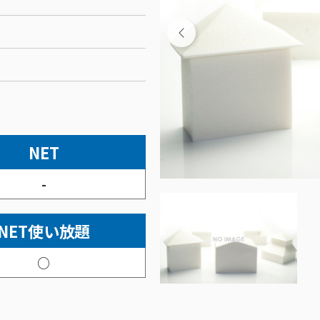
NET
-
NET使い放題
○