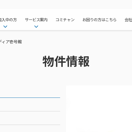
加入中の方
サービス案内
コミチャン
お困りの方はこちら
会
ケーブルテレ
ア
ご加入中のサービス確認・変更
ケーブルテレビ
ディア壱号館
チャンネル紹
インターネッ
て
WEBメール
インターネット
物件情報
サポートサービストップ
料⾦プラン
料⾦プラン
固定電話トッ
方へ
サポートサービス
固定電話
リモートコール
NHK衛星受
Wi-Fiサービ
基本料⾦・通
ポテトスマー
いる集合住宅
新着情報
ポテトスマートフォン
回線速度測定
機器⼀覧
ポテトホーム
オプションサ
料⾦プラン
でんきトップ
メンテナンス・障害情報
でんき
接続・設定⽅法
オプションサ
auスマート
機種⼀覧
ポラリンでん
暮らしを快適
ン
ポテトからのプレゼント
暮らしを快適にするサービス
訪問サポート＆サポートパッ
インターネッ
auまとめトー
オプションサ
ポテトでんき
ポテトライフ
ビス
イベントカレンダー
ケーブルプラ
⽣活あんしん
講座のご案内
みるプラス