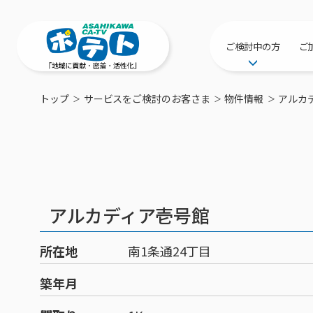
ご検討中の方
ご
サービス提供エリ
トップ
サービスをご検討のお客さま
物件情報
アルカ
工事・配線につい
新居をご検討中の
ポテトを導入して
物件情報
特典・キャンペー
アルカディア壱号館
おトクな割引サー
所在地
南1条通24丁目
築年月