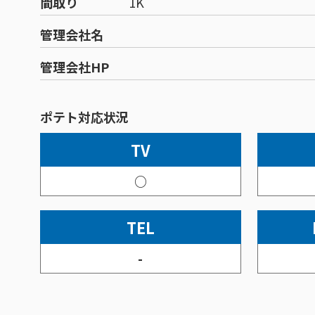
間取り
1K
管理会社名
管理会社HP
ポテト対応状況
TV
○
TEL
-