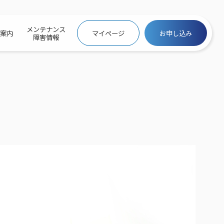
メンテナンス
社案内
マイページ
お申し込み
障害情報
ビトップ
介
トトップ
プ
信料団体⼀括⽀払
ス
話料⾦
トフォントップ
防犯カメラ
ービス
ービス
バリュー
き×ポテト
にするサービストップ
クサービス料⾦表
トギガシェアプラン
ク
ービス
メール
スでんき
サービス