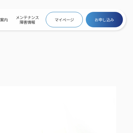
メンテナンス
社案内
マイページ
お申し込み
障害情報
ビトップ
介
トトップ
プ
信料団体⼀括⽀払
ス
話料⾦
トフォントップ
防犯カメラ
ービス
ービス
バリュー
き×ポテト
にするサービストップ
クサービス料⾦表
トギガシェアプラン
ク
ービス
メール
スでんき
サービス