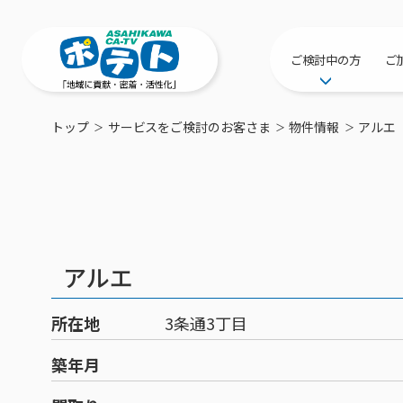
ご検討中の方
ご
サービス提供エリ
トップ
サービスをご検討のお客さま
物件情報
アルエ
工事・配線につい
新居をご検討中の
ポテトを導入して
物件情報
特典・キャンペー
アルエ
おトクな割引サー
所在地
3条通3丁目
築年月