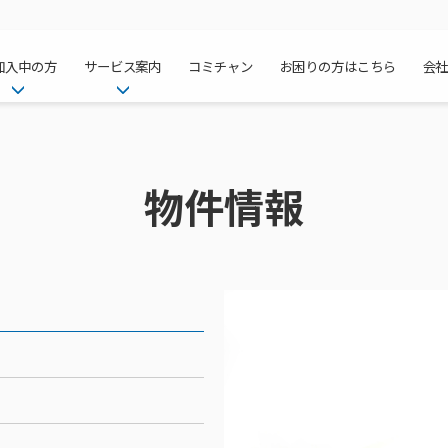
加入中の方
サービス案内
コミチャン
お困りの方はこちら
会
ケーブルテレ
ア
ご加入中のサービス確認・変更
ケーブルテレビ
チャンネル紹
インターネッ
て
WEBメール
インターネット
物件情報
サポートサービストップ
料⾦プラン
料⾦プラン
固定電話トッ
方へ
サポートサービス
固定電話
リモートコール
NHK衛星受
Wi-Fiサービ
基本料⾦・通
ポテトスマー
いる集合住宅
新着情報
ポテトスマートフォン
回線速度測定
機器⼀覧
ポテトホーム
オプションサ
料⾦プラン
でんきトップ
メンテナンス・障害情報
でんき
接続・設定⽅法
オプションサ
auスマート
機種⼀覧
ポラリンでん
暮らしを快適
ン
ポテトからのプレゼント
暮らしを快適にするサービス
訪問サポート＆サポートパッ
インターネッ
auまとめトー
オプションサ
ポテトでんき
ポテトライフ
ビス
イベントカレンダー
ケーブルプラ
⽣活あんしん
講座のご案内
みるプラス