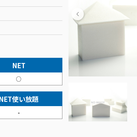
NET
○
NET使い放題
-