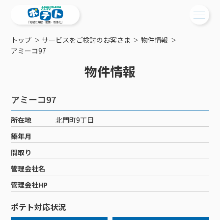
トップ
サービスをご検討のお客さま
物件情報
ご検討中の方
アミーコ97
物件情報
ご検討中の方
ご加入中の方
サービス提供エリア
ご加入中の方
アミーコ97
サービス案内
工事・配線について
ご加入中のサービス確認・変更
所在地
北門町9丁目
サービス案内
コミチャン
新居をご検討中の方へ
WEBメール
築年月
ケーブルテレビ
ポテトを導入している集合住宅
お困りの方はこちら
サポートサービス
間取り
ケーブルテレビトップ
インターネット
物件情報
サポートサービストップ
管理会社名
新着情報
チャンネル紹介
インターネットトップ
会社案内
固定電話
特典・キャンペーン
リモートコール
管理会社HP
メンテナンス・障害情報
料⾦プラン
料⾦プラン
固定電話トップ
ポテトスマートフォン
おトクな割引サービス
メンテナンス
回線速度測定
ポテト対応状況
ポテトからのプレゼント
NHK衛星受信料団体⼀括⽀払
Wi-Fiサービス
基本料⾦・通話料⾦
ポテトスマートフォントップ
障害情報
でんき