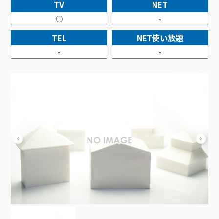
接続・設定⽅法
TV
NET
イベントカレンダー
機器⼀覧
ポテトホーム防犯カメラ
オプションサービス
料⾦プラン
でんきトップ
暮らしを快適にするサービス
○
-
訪問サポート＆サポートパックサービス料⾦表
講座のご案内
オプションサービス
auスマートバリュー
機種⼀覧
ポラリンでんき×ポテト
暮らしを快適にするサービストップ
TEL
NET使い放題
マイページ
インターネットギガシェアプラン
auまとめトーク
オプションサービス
ポテトでんき
ポテトライフメール
-
-
ケーブルプラスでんき
⽣活あんしんサービス
お申し込み
みるプラス