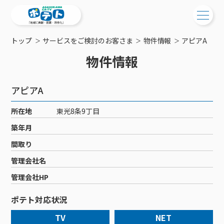
トップ
サービスをご検討のお客さま
物件情報
アピアA
ご検討中の方
物件情報
ご検討中の方
ご加入中の方
アピアA
サービス提供エリア
ご加入中の方
サービス案内
工事・配線について
所在地
東光8条9丁目
ご加入中のサービス確認・変更
サービス案内
コミチャン
築年月
新居をご検討中の方へ
WEBメール
ケーブルテレビ
間取り
ポテトを導入している集合住宅
お困りの方はこちら
サポートサービス
ケーブルテレビトップ
管理会社名
インターネット
物件情報
サポートサービストップ
新着情報
チャンネル紹介
インターネットトップ
管理会社HP
会社案内
固定電話
特典・キャンペーン
リモートコール
メンテナンス・障害情報
料⾦プラン
料⾦プラン
固定電話トップ
ポテト対応状況
ポテトスマートフォン
おトクな割引サービス
メンテナンス
回線速度測定
ポテトからのプレゼント
NHK衛星受信料団体⼀括⽀払
Wi-Fiサービス
基本料⾦・通話料⾦
ポテトスマートフォントップ
障害情報
TV
NET
でんき