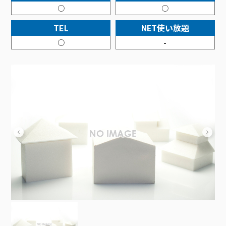
接続・設定⽅法
イベントカレンダー
○
○
機器⼀覧
ポテトホーム防犯カメラ
オプションサービス
料⾦プラン
でんきトップ
暮らしを快適にするサービス
訪問サポート＆サポートパックサービス料⾦表
講座のご案内
TEL
NET使い放題
オプションサービス
auスマートバリュー
機種⼀覧
ポラリンでんき×ポテト
暮らしを快適にするサービストップ
マイページ
○
-
インターネットギガシェアプラン
auまとめトーク
オプションサービス
ポテトでんき
ポテトライフメール
ケーブルプラスでんき
⽣活あんしんサービス
お申し込み
みるプラス