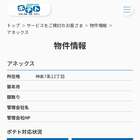
トップ
サービスをご検討のお客さま
物件情報
ご検討中の方
アネックス
物件情報
ご検討中の方
ご加入中の方
サービス提供エリア
ご加入中の方
アネックス
サービス案内
工事・配線について
ご加入中のサービス確認・変更
所在地
神楽7条12丁目
サービス案内
コミチャン
新居をご検討中の方へ
WEBメール
築年月
ケーブルテレビ
ポテトを導入している集合住宅
お困りの方はこちら
サポートサービス
間取り
ケーブルテレビトップ
インターネット
物件情報
サポートサービストップ
管理会社名
新着情報
チャンネル紹介
インターネットトップ
会社案内
固定電話
特典・キャンペーン
リモートコール
管理会社HP
メンテナンス・障害情報
料⾦プラン
料⾦プラン
固定電話トップ
ポテトスマートフォン
おトクな割引サービス
メンテナンス
回線速度測定
ポテト対応状況
ポテトからのプレゼント
NHK衛星受信料団体⼀括⽀払
Wi-Fiサービス
基本料⾦・通話料⾦
ポテトスマートフォントップ
障害情報
でんき