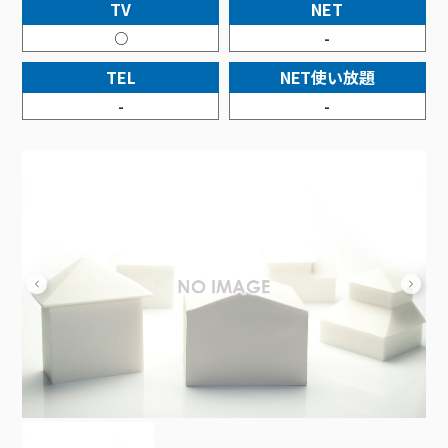
接続・設定⽅法
TV
NET
イベントカレンダー
機器⼀覧
ポテトホーム防犯カメラ
オプションサービス
料⾦プラン
でんきトップ
暮らしを快適にするサービス
○
-
訪問サポート＆サポートパックサービス料⾦表
講座のご案内
オプションサービス
auスマートバリュー
機種⼀覧
ポラリンでんき×ポテト
暮らしを快適にするサービストップ
TEL
NET使い放題
マイページ
インターネットギガシェアプラン
auまとめトーク
オプションサービス
ポテトでんき
ポテトライフメール
-
-
ケーブルプラスでんき
⽣活あんしんサービス
お申し込み
みるプラス