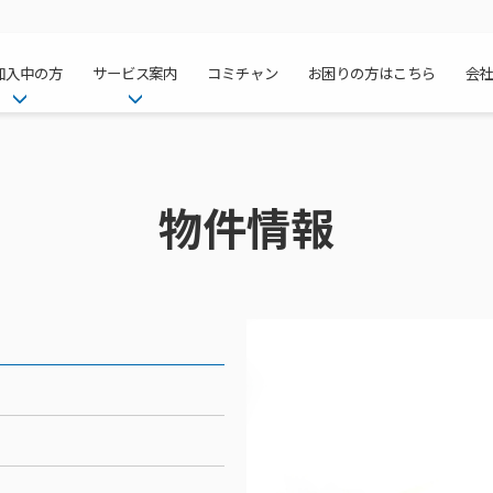
加入中の方
サービス案内
コミチャン
お困りの方はこちら
会
ケーブルテレ
ア
ご加入中のサービス確認・変更
ケーブルテレビ
チャンネル紹
インターネッ
て
WEBメール
インターネット
物件情報
サポートサービストップ
料⾦プラン
料⾦プラン
固定電話トッ
方へ
サポートサービス
固定電話
リモートコール
NHK衛星受
Wi-Fiサービ
基本料⾦・通
ポテトスマー
いる集合住宅
新着情報
ポテトスマートフォン
回線速度測定
機器⼀覧
ポテトホーム
オプションサ
料⾦プラン
でんきトップ
メンテナンス・障害情報
でんき
接続・設定⽅法
オプションサ
auスマート
機種⼀覧
ポラリンでん
暮らしを快適
ン
ポテトからのプレゼント
暮らしを快適にするサービス
訪問サポート＆サポートパッ
インターネッ
auまとめトー
オプションサ
ポテトでんき
ポテトライフ
ビス
イベントカレンダー
ケーブルプラ
⽣活あんしん
講座のご案内
みるプラス