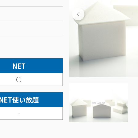
NET
○
NET使い放題
-