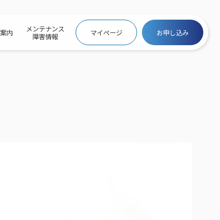
メンテナンス
社案内
マイページ
お申し込み
障害情報
ビトップ
介
トトップ
プ
信料団体⼀括⽀払
ス
話料⾦
トフォントップ
防犯カメラ
ービス
ービス
バリュー
き×ポテト
にするサービストップ
クサービス料⾦表
トギガシェアプラン
ク
ービス
メール
スでんき
サービス