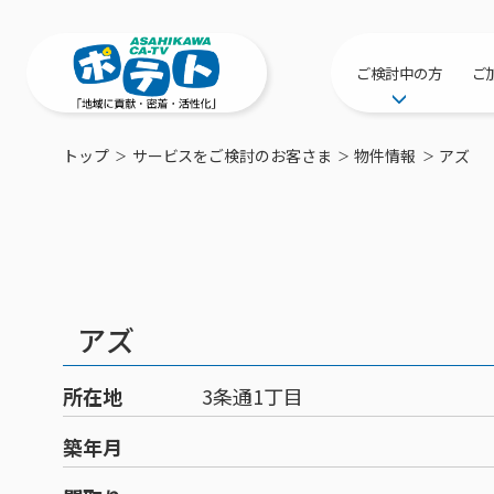
ご検討中の方
ご
サービス提供エリ
トップ
サービスをご検討のお客さま
物件情報
アズ
工事・配線につい
新居をご検討中の
ポテトを導入して
物件情報
特典・キャンペー
アズ
おトクな割引サー
所在地
3条通1丁目
築年月