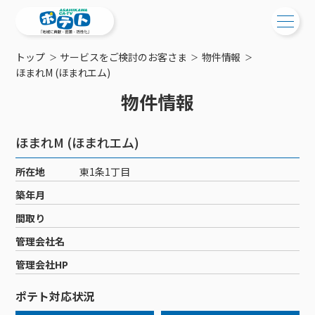
トップ
サービスをご検討のお客さま
物件情報
ご検討中の方
ほまれM (ほまれエム)
物件情報
ご検討中の方
ご加入中の方
サービス提供エリア
ご加入中の方
ほまれM (ほまれエム)
サービス案内
工事・配線について
ご加入中のサービス確認・変更
所在地
東1条1丁目
サービス案内
コミチャン
新居をご検討中の方へ
WEBメール
築年月
ケーブルテレビ
ポテトを導入している集合住宅
お困りの方はこちら
サポートサービス
間取り
ケーブルテレビトップ
インターネット
物件情報
サポートサービストップ
管理会社名
新着情報
チャンネル紹介
インターネットトップ
会社案内
固定電話
特典・キャンペーン
リモートコール
管理会社HP
メンテナンス・障害情報
料⾦プラン
料⾦プラン
固定電話トップ
ポテトスマートフォン
おトクな割引サービス
メンテナンス
回線速度測定
ポテト対応状況
ポテトからのプレゼント
NHK衛星受信料団体⼀括⽀払
Wi-Fiサービス
基本料⾦・通話料⾦
ポテトスマートフォントップ
障害情報
でんき