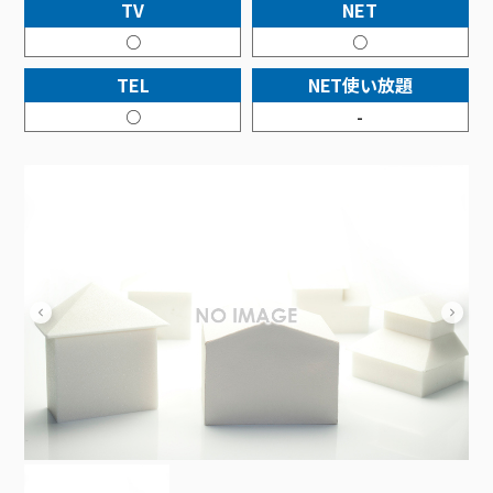
接続・設定⽅法
TV
NET
イベントカレンダー
機器⼀覧
ポテトホーム防犯カメラ
オプションサービス
料⾦プラン
でんきトップ
暮らしを快適にするサービス
○
○
訪問サポート＆サポートパックサービス料⾦表
講座のご案内
オプションサービス
auスマートバリュー
機種⼀覧
ポラリンでんき×ポテト
暮らしを快適にするサービストップ
TEL
NET使い放題
マイページ
インターネットギガシェアプラン
auまとめトーク
オプションサービス
ポテトでんき
ポテトライフメール
○
-
ケーブルプラスでんき
⽣活あんしんサービス
お申し込み
みるプラス