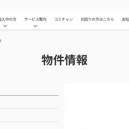
加入中の方
サービス案内
コミチャン
お困りの方はこちら
会
ケーブルテレ
ア
ご加入中のサービス確認・変更
ケーブルテレビ
り
チャンネル紹
インターネッ
て
WEBメール
インターネット
物件情報
サポートサービストップ
料⾦プラン
料⾦プラン
固定電話トッ
方へ
サポートサービス
固定電話
リモートコール
NHK衛星受
Wi-Fiサービ
基本料⾦・通
ポテトスマー
いる集合住宅
新着情報
ポテトスマートフォン
回線速度測定
機器⼀覧
ポテトホーム
オプションサ
料⾦プラン
でんきトップ
メンテナンス・障害情報
でんき
接続・設定⽅法
オプションサ
auスマート
機種⼀覧
ポラリンでん
暮らしを快適
ン
ポテトからのプレゼント
暮らしを快適にするサービス
訪問サポート＆サポートパッ
インターネッ
auまとめトー
オプションサ
ポテトでんき
ポテトライフ
ビス
イベントカレンダー
ケーブルプラ
⽣活あんしん
講座のご案内
みるプラス