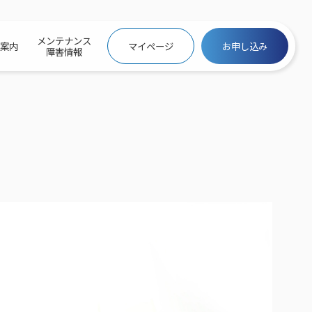
メンテナンス
社案内
マイページ
お申し込み
障害情報
ビトップ
介
トトップ
プ
信料団体⼀括⽀払
ス
話料⾦
トフォントップ
防犯カメラ
ービス
ービス
バリュー
き×ポテト
にするサービストップ
クサービス料⾦表
トギガシェアプラン
ク
ービス
メール
スでんき
サービス