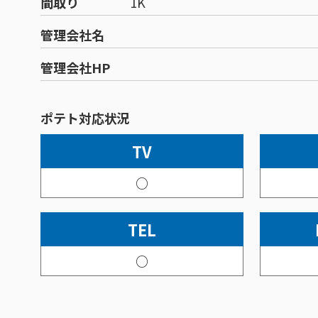
間取り
1K
管理会社名
管理会社HP
ポテト対応状況
TV
○
TEL
○