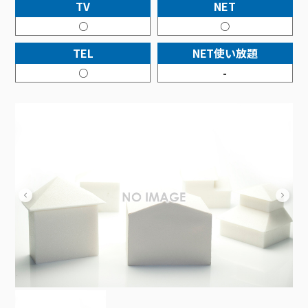
接続・設定⽅法
TV
NET
イベントカレンダー
機器⼀覧
ポテトホーム防犯カメラ
オプションサービス
料⾦プラン
でんきトップ
暮らしを快適にするサービス
○
○
訪問サポート＆サポートパックサービス料⾦表
講座のご案内
オプションサービス
auスマートバリュー
機種⼀覧
ポラリンでんき×ポテト
暮らしを快適にするサービストップ
TEL
NET使い放題
マイページ
インターネットギガシェアプラン
auまとめトーク
オプションサービス
ポテトでんき
ポテトライフメール
○
-
ケーブルプラスでんき
⽣活あんしんサービス
お申し込み
みるプラス