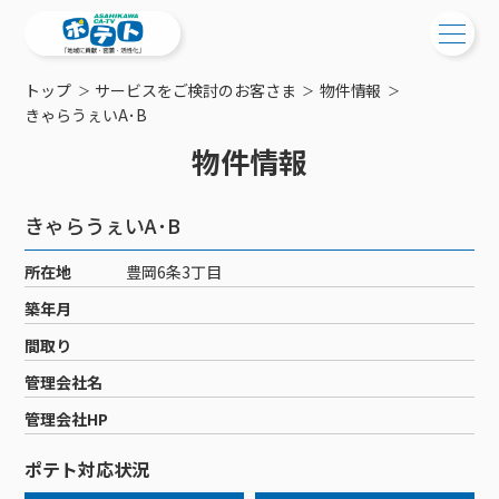
トップ
サービスをご検討のお客さま
物件情報
ご検討中の方
きゃらうぇいA･B
物件情報
ご検討中の方
ご加入中の方
サービス提供エリア
ご加入中の方
きゃらうぇいA･B
サービス案内
工事・配線について
ご加入中のサービス確認・変更
所在地
豊岡6条3丁目
サービス案内
コミチャン
新居をご検討中の方へ
WEBメール
築年月
ケーブルテレビ
ポテトを導入している集合住宅
お困りの方はこちら
サポートサービス
間取り
ケーブルテレビトップ
インターネット
物件情報
サポートサービストップ
管理会社名
新着情報
チャンネル紹介
インターネットトップ
会社案内
固定電話
特典・キャンペーン
リモートコール
管理会社HP
メンテナンス・障害情報
料⾦プラン
料⾦プラン
固定電話トップ
ポテトスマートフォン
おトクな割引サービス
メンテナンス
回線速度測定
ポテト対応状況
ポテトからのプレゼント
NHK衛星受信料団体⼀括⽀払
Wi-Fiサービス
基本料⾦・通話料⾦
ポテトスマートフォントップ
障害情報
でんき