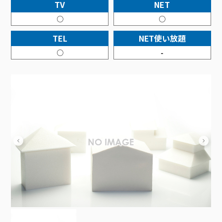
接続・設定⽅法
TV
NET
イベントカレンダー
機器⼀覧
ポテトホーム防犯カメラ
オプションサービス
料⾦プラン
でんきトップ
暮らしを快適にするサービス
○
○
訪問サポート＆サポートパックサービス料⾦表
講座のご案内
オプションサービス
auスマートバリュー
機種⼀覧
ポラリンでんき×ポテト
暮らしを快適にするサービストップ
TEL
NET使い放題
マイページ
インターネットギガシェアプラン
auまとめトーク
オプションサービス
ポテトでんき
ポテトライフメール
○
-
ケーブルプラスでんき
⽣活あんしんサービス
お申し込み
みるプラス