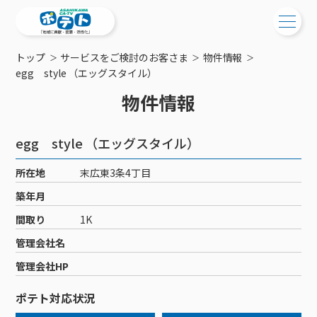
トップ
サービスをご検討のお客さま
物件情報
ご検討中の方
egg style （エッグスタイル）
物件情報
ご検討中の方
ご加入中の方
サービス提供エリア
ご加入中の方
egg style （エッグスタイル）
サービス案内
工事・配線について
ご加入中のサービス確認・変更
所在地
末広東3条4丁目
サービス案内
コミチャン
新居をご検討中の方へ
WEBメール
築年月
ケーブルテレビ
ポテトを導入している集合住宅
お困りの方はこちら
サポートサービス
間取り
1K
ケーブルテレビトップ
インターネット
物件情報
サポートサービストップ
管理会社名
新着情報
チャンネル紹介
インターネットトップ
会社案内
固定電話
特典・キャンペーン
リモートコール
管理会社HP
メンテナンス・障害情報
料⾦プラン
料⾦プラン
固定電話トップ
ポテトスマートフォン
おトクな割引サービス
メンテナンス
回線速度測定
ポテト対応状況
ポテトからのプレゼント
NHK衛星受信料団体⼀括⽀払
Wi-Fiサービス
基本料⾦・通話料⾦
ポテトスマートフォントップ
障害情報
でんき