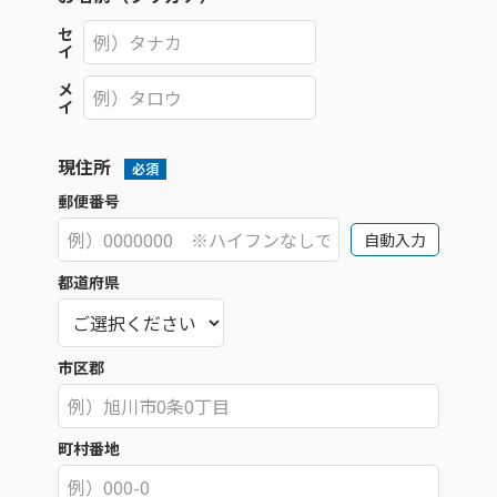
セ
イ
メ
イ
現住所
必須
郵便番号
自動入力
都道府県
市区郡
町村番地