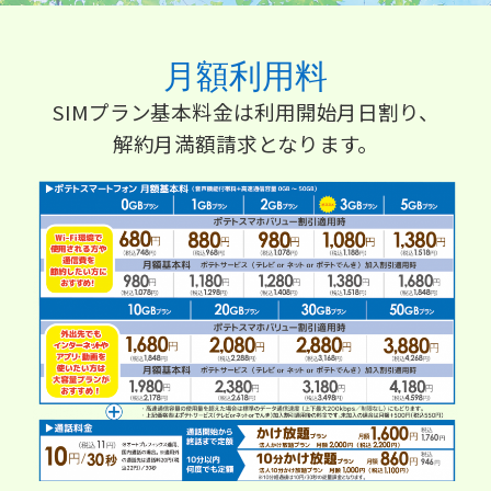
接続・設定⽅法
イベントカレンダー
機器⼀覧
ポテトホーム防犯カメラ
オプションサービス
料⾦プラン
でんきトップ
暮らしを快適にするサービス
訪問サポート＆サポートパックサービス料⾦表
講座のご案内
オプションサービス
auスマートバリュー
機種⼀覧
ポラリンでんき×ポテト
暮らしを快適にするサービストップ
月額利用料
マイページ
インターネットギガシェアプラン
auまとめトーク
オプションサービス
ポテトでんき
ポテトライフメール
SIMプラン基本料金は利用開始月日割り、
解約月満額請求となります。
ケーブルプラスでんき
⽣活あんしんサービス
お申し込み
みるプラス