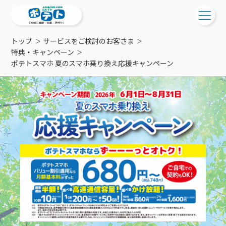
トップ
サービスをご検討のお客さま
ご検討中の方
特典・キャンペーン
ポテトスマホ 夏のスマホ乗り換え応援キャンペーン
ご検討中の方
ご加入中の方
サービス提供エリア
ご加入中の方
サービス案内
工事・配線について
ご加入中のサービス確認・変更
サービス案内
コミチャン
新居をご検討中の方へ
WEBメール
ケーブルテレビ
ポテトを導入している集合住宅
お困りの方はこちら
サポートサービス
ケーブルテレビトップ
インターネット
物件情報
サポートサービストップ
新着情報
チャンネル紹介
インターネットトップ
会社案内
固定電話
特典・キャンペーン
リモートコール
メンテナンス・障害情報
料⾦プラン
料⾦プラン
固定電話トップ
ポテトスマートフォン
おトクな割引サービス
メンテナンス
回線速度測定
ポテトからのプレゼント
NHK衛星受信料団体⼀括⽀払
Wi-Fiサービス
基本料⾦・通話料⾦
ポテトスマートフォントップ
障害情報
でんき