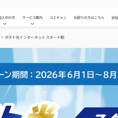
加入中の方
サービス案内
コミチャン
お困りの方はこちら
会
ケーブルテレ
ア
ご加入中のサービス確認・変更
ケーブルテレビ
ポテト光インターネット スタート割
チャンネル紹
インターネッ
て
WEBメール
インターネット
サポートサービストップ
料⾦プラン
料⾦プラン
固定電話トッ
方へ
サポートサービス
固定電話
リモートコール
NHK衛星受
Wi-Fiサービ
基本料⾦・通
ポテトスマー
いる集合住宅
新着情報
ポテトスマートフォン
回線速度測定
機器⼀覧
ポテトホーム
オプションサ
料⾦プラン
でんきトップ
メンテナンス・障害情報
でんき
接続・設定⽅法
オプションサ
auスマート
機種⼀覧
ポラリンでん
暮らしを快適
ン
ポテトからのプレゼント
暮らしを快適にするサービス
訪問サポート＆サポートパッ
インターネッ
auまとめトー
オプションサ
ポテトでんき
ポテトライフ
ビス
イベントカレンダー
ケーブルプラ
⽣活あんしん
講座のご案内
みるプラス