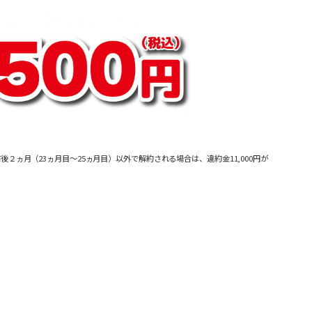
２ヵ月（23ヵ月目～25ヵ月目）以外で解約される場合は、違約金11,000円が