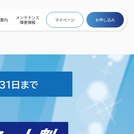
メンテナンス
社案内
マイページ
お申し込み
障害情報
ビトップ
介
トトップ
プ
信料団体⼀括⽀払
ス
話料⾦
トフォントップ
防犯カメラ
ービス
ービス
バリュー
き×ポテト
にするサービストップ
クサービス料⾦表
トギガシェアプラン
ク
ービス
メール
スでんき
サービス