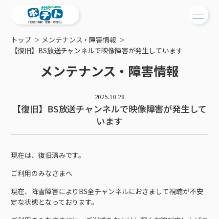
トップ
メンテナンス・障害情報
ご検討中の方
【復旧】BS放送チャンネルで映像障害が発生しています
メンテナンス・障害情報
ご検討中の方
ご加入中の方
サービス提供エリア
ご加入中の方
2025.10.28
サービス案内
【復旧】BS放送チャンネルで映像障害が発生して
工事・配線について
ご加入中のサービス確認・変更
います
サービス案内
コミチャン
新居をご検討中の方へ
WEBメール
ケーブルテレビ
ポテトを導入している集合住宅
お困りの方はこちら
サポートサービス
ケーブルテレビトップ
現在は、復旧済みです。
インターネット
物件情報
サポートサービストップ
新着情報
チャンネル紹介
インターネットトップ
ご利用のみなさまへ
会社案内
固定電話
特典・キャンペーン
リモートコール
メンテナンス・障害情報
料⾦プラン
料⾦プラン
固定電話トップ
現在、降雪障害によりBS全チャンネルにおきまして視聴が不安
ポテトスマートフォン
おトクな割引サービス
メンテナンス
回線速度測定
定な状態となっております。
ポテトからのプレゼント
NHK衛星受信料団体⼀括⽀払
Wi-Fiサービス
基本料⾦・通話料⾦
ポテトスマートフォントップ
障害情報
でんき