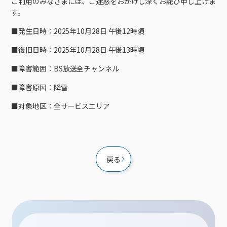
ご利用のみなさまには、ご迷惑をおかけし深くお詫び申し上げま
接続・設定⽅法
イベントカレンダー
機器⼀覧
ポテトホーム防犯カメラ
オプションサービス
料⾦プラン
でんきトップ
す。
暮らしを快適にするサービス
訪問サポート＆サポートパックサービス料⾦表
講座のご案内
オプションサービス
auスマートバリュー
機種⼀覧
ポラリンでんき×ポテト
暮らしを快適にするサービストップ
■発生日時：2025年10月28日 午後12時頃
マイページ
インターネットギガシェアプラン
auまとめトーク
オプションサービス
ポテトでんき
ポテトライフメール
■復旧日時：2025年10月28日 午後13時頃
ケーブルプラスでんき
⽣活あんしんサービス
■障害範囲：BS放送全チャンネル
お申し込み
みるプラス
■障害原因：降雪
■対象地区：全サービスエリア
戻る