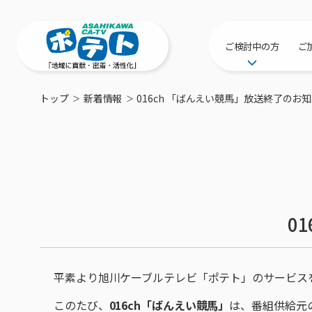
ご検討中の方
ご
サービス提供エリ
トップ
新着情報
016ch 「ばんえい競馬」放送終了のお
工事・配線につい
新居をご検討中の
ポテトを導入して
物件情報
特典・キャンペー
0
おトクな割引サー
平素より旭川ケーブルテレビ「ポテト」のサービス
このたび、
016ch「ばんえい競馬」
は、番組供給元