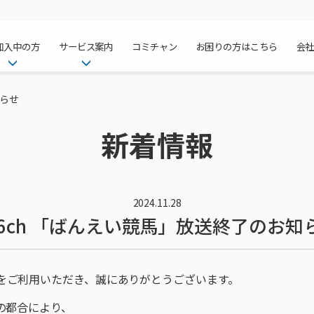
加入中の方
サービス案内
コミチャン
お困りの方はこちら
会
ケーブルテレ
ア
ご加入中のサービス確認・変更
ケーブルテレビ
知らせ
チャンネル紹
インターネッ
て
WEBメール
インターネット
新着情報
サポートサービストップ
料⾦プラン
料⾦プラン
固定電話トッ
方へ
サポートサービス
固定電話
リモートコール
NHK衛星受
Wi-Fiサービ
基本料⾦・通
ポテトスマー
いる集合住宅
新着情報
ポテトスマートフォン
回線速度測定
機器⼀覧
ポテトホーム
オプションサ
料⾦プラン
でんきトップ
メンテナンス・障害情報
でんき
接続・設定⽅法
オプションサ
auスマート
機種⼀覧
ポラリンでん
暮らしを快適
ン
ポテトからのプレゼント
暮らしを快適にするサービス
2024.11.28
16ch 「ばんえい競馬」放送終了のお知
訪問サポート＆サポートパッ
インターネッ
auまとめトー
オプションサ
ポテトでんき
ポテトライフ
ビス
イベントカレンダー
ケーブルプラ
⽣活あんしん
講座のご案内
みるプラス
をご利用いただき、誠にありがとうございます。
の都合により、