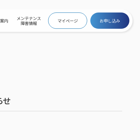
メンテナンス
社案内
マイページ
お申し込み
障害情報
ビトップ
介
トトップ
プ
信料団体⼀括⽀払
ス
話料⾦
トフォントップ
防犯カメラ
ービス
ービス
バリュー
き×ポテト
にするサービストップ
らせ
クサービス料⾦表
トギガシェアプラン
ク
ービス
メール
スでんき
サービス