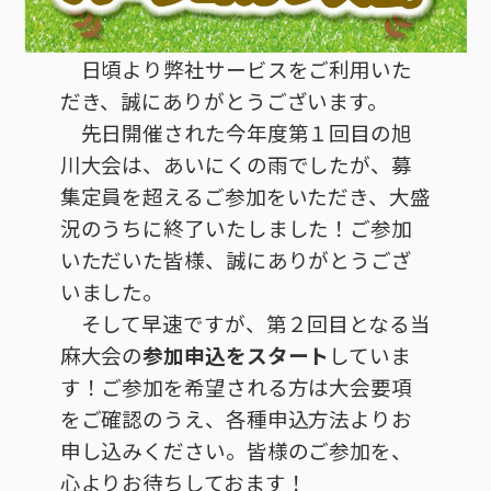
接続・設定⽅法
イベントカレンダー
機器⼀覧
ポテトホーム防犯カメラ
オプションサービス
料⾦プラン
でんきトップ
暮らしを快適にするサービス
訪問サポート＆サポートパックサービス料⾦表
講座のご案内
オプションサービス
auスマートバリュー
機種⼀覧
ポラリンでんき×ポテト
暮らしを快適にするサービストップ
日頃より弊社サービスをご利用いた
マイページ
だき、誠にありがとうございます。
インターネットギガシェアプラン
auまとめトーク
オプションサービス
ポテトでんき
ポテトライフメール
先日開催された今年度第１回目の旭
ケーブルプラスでんき
⽣活あんしんサービス
川大会は、あいにくの雨でしたが、募
お申し込み
みるプラス
集定員を超えるご参加をいただき、大盛
況のうちに終了いたしました！ご参加
いただいた皆様、誠にありがとうござ
いました。
そして早速ですが、第２回目となる当
麻大会の
参加申込をスタート
していま
す！ご参加を希望される方は大会要項
をご確認のうえ、各種申込方法よりお
申し込みください。皆様のご参加を、
心よりお待ちしておます！