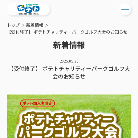
トップ
新着情報
ご検討中の方
【受付終了】 ポテトチャリティーパークゴルフ大会のお知らせ
新着情報
ご検討中の方
ご加入中の方
サービス提供エリア
ご加入中の方
2025.05.30
サービス案内
【受付終了】 ポテトチャリティーパークゴルフ大
工事・配線について
ご加入中のサービス確認・変更
会のお知らせ
サービス案内
コミチャン
新居をご検討中の方へ
WEBメール
ケーブルテレビ
ポテトを導入している集合住宅
お困りの方はこちら
サポートサービス
ケーブルテレビトップ
インターネット
物件情報
サポートサービストップ
新着情報
チャンネル紹介
インターネットトップ
会社案内
固定電話
特典・キャンペーン
リモートコール
メンテナンス・障害情報
料⾦プラン
料⾦プラン
固定電話トップ
ポテトスマートフォン
おトクな割引サービス
メンテナンス
回線速度測定
ポテトからのプレゼント
NHK衛星受信料団体⼀括⽀払
Wi-Fiサービス
基本料⾦・通話料⾦
ポテトスマートフォントップ
障害情報
でんき