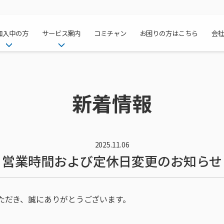
加入中の方
サービス案内
コミチャン
お困りの方はこちら
会
ケーブルテレ
ア
ご加入中のサービス確認・変更
ケーブルテレビ
チャンネル紹
インターネッ
て
WEBメール
インターネット
新着情報
サポートサービストップ
料⾦プラン
料⾦プラン
固定電話トッ
方へ
サポートサービス
固定電話
リモートコール
NHK衛星受
Wi-Fiサービ
基本料⾦・通
ポテトスマー
いる集合住宅
新着情報
ポテトスマートフォン
回線速度測定
機器⼀覧
ポテトホーム
オプションサ
料⾦プラン
でんきトップ
メンテナンス・障害情報
でんき
接続・設定⽅法
オプションサ
auスマート
機種⼀覧
ポラリンでん
暮らしを快適
ン
ポテトからのプレゼント
暮らしを快適にするサービス
2025.11.06
営業時間および定休日変更のお知らせ
訪問サポート＆サポートパッ
インターネッ
auまとめトー
オプションサ
ポテトでんき
ポテトライフ
ビス
イベントカレンダー
ケーブルプラ
⽣活あんしん
講座のご案内
みるプラス
ただき、誠にありがとうございます。