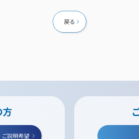
戻る
の方
・ご説明希望