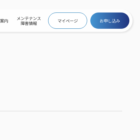
メンテナンス
社案内
マイページ
お申し込み
障害情報
ビトップ
介
トトップ
プ
信料団体⼀括⽀払
ス
話料⾦
トフォントップ
防犯カメラ
ービス
ービス
バリュー
き×ポテト
にするサービストップ
クサービス料⾦表
トギガシェアプラン
ク
ービス
メール
スでんき
サービス