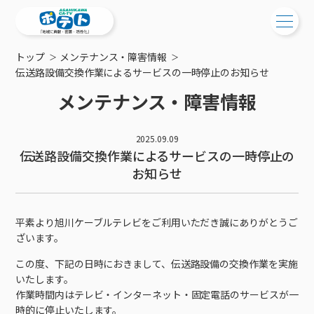
トップ
メンテナンス・障害情報
ご検討中の方
伝送路設備交換作業によるサービスの一時停止のお知らせ
メンテナンス・障害情報
ご検討中の方
ご加入中の方
サービス提供エリア
ご加入中の方
2025.09.09
サービス案内
伝送路設備交換作業によるサービスの一時停止の
工事・配線について
ご加入中のサービス確認・変更
お知らせ
サービス案内
コミチャン
新居をご検討中の方へ
WEBメール
ケーブルテレビ
ポテトを導入している集合住宅
お困りの方はこちら
サポートサービス
ケーブルテレビトップ
平素より旭川ケーブルテレビをご利用いただき誠にありがとうご
インターネット
物件情報
サポートサービストップ
ざいます。
新着情報
チャンネル紹介
インターネットトップ
会社案内
固定電話
特典・キャンペーン
リモートコール
この度、下記の日時におきまして、伝送路設備の交換作業を実施
メンテナンス・障害情報
料⾦プラン
料⾦プラン
固定電話トップ
いたします。
ポテトスマートフォン
おトクな割引サービス
メンテナンス
回線速度測定
作業時間内はテレビ・インターネット・固定電話のサービスが一
ポテトからのプレゼント
NHK衛星受信料団体⼀括⽀払
Wi-Fiサービス
基本料⾦・通話料⾦
ポテトスマートフォントップ
障害情報
でんき
時的に停止いたします。