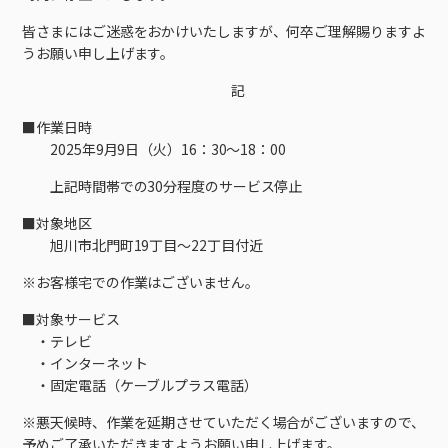
接続・設定⽅法
イベントカレンダー
機器⼀覧
ポテトホーム防犯カメラ
オプションサービス
料⾦プラン
でんきトップ
暮らしを快適にするサービス
皆さまにはご迷惑をおかけいたしますが、何卒ご理解賜りますよ
訪問サポート＆サポートパックサービス料⾦表
講座のご案内
うお願い申し上げます。
オプションサービス
auスマートバリュー
機種⼀覧
ポラリンでんき×ポテト
暮らしを快適にするサービストップ
マイページ
記
インターネットギガシェアプラン
auまとめトーク
オプションサービス
ポテトでんき
ポテトライフメール
■作業日時
ケーブルプラスでんき
⽣活あんしんサービス
2025年9月9日（火）16：30～18：00
お申し込み
みるプラス
上記時間帯での30分程度のサービス停止
■対象地区
旭川市北門町19丁目～22丁目付近
※お客様宅での作業はございません。
■対象サービス
・テレビ
・インターネット
・固定電話（ケーブルプラス電話）
※悪天候時、作業を延期させていただく場合がございますので、
予めご了承いただきますようお願い申し上げます。