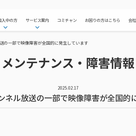
加入中の方
サービス案内
コミチャン
お困りの方はこちら
会
ケーブルテレ
ア
ご加入中のサービス確認・変更
ケーブルテレビ
送の一部で映像障害が全国的に発生しています
チャンネル紹
インターネッ
て
WEBメール
インターネット
メンテナンス・障害情報
サポートサービストップ
料⾦プラン
料⾦プラン
固定電話トッ
方へ
サポートサービス
固定電話
リモートコール
NHK衛星受
Wi-Fiサービ
基本料⾦・通
ポテトスマー
いる集合住宅
新着情報
ポテトスマートフォン
回線速度測定
機器⼀覧
ポテトホーム
オプションサ
料⾦プラン
でんきトップ
メンテナンス・障害情報
でんき
接続・設定⽅法
オプションサ
auスマート
機種⼀覧
ポラリンでん
暮らしを快適
ン
ポテトからのプレゼント
暮らしを快適にするサービス
2025.02.17
ンネル放送の一部で映像障害が全国的
訪問サポート＆サポートパッ
インターネッ
auまとめトー
オプションサ
ポテトでんき
ポテトライフ
ビス
イベントカレンダー
ケーブルプラ
⽣活あんしん
講座のご案内
みるプラス