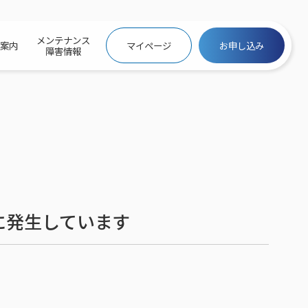
メンテナンス
社案内
マイページ
お申し込み
障害情報
ビトップ
介
トトップ
プ
信料団体⼀括⽀払
ス
話料⾦
トフォントップ
防犯カメラ
ービス
ービス
バリュー
き×ポテト
にするサービストップ
に発生しています
クサービス料⾦表
トギガシェアプラン
ク
ービス
メール
スでんき
サービス