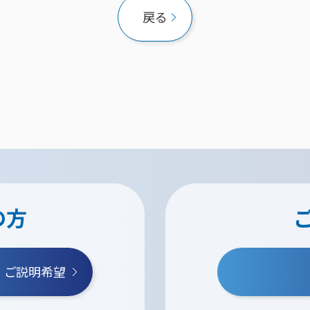
戻る
の方
・ご説明希望