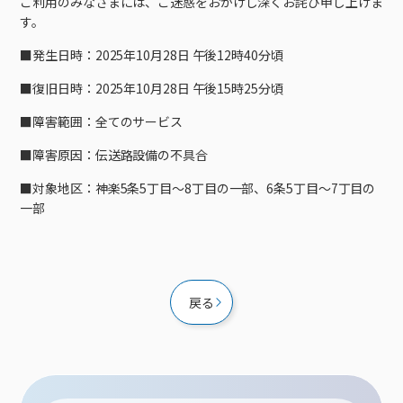
ご利用のみなさまには、ご迷惑をおかけし深くお詫び申し上げま
接続・設定⽅法
イベントカレンダー
機器⼀覧
ポテトホーム防犯カメラ
オプションサービス
料⾦プラン
でんきトップ
す。
暮らしを快適にするサービス
訪問サポート＆サポートパックサービス料⾦表
講座のご案内
オプションサービス
auスマートバリュー
機種⼀覧
ポラリンでんき×ポテト
暮らしを快適にするサービストップ
■発生日時：2025年10月28日 午後12時40分頃
マイページ
インターネットギガシェアプラン
auまとめトーク
オプションサービス
ポテトでんき
ポテトライフメール
■復旧日時：2025年10月28日 午後15時25分頃
ケーブルプラスでんき
⽣活あんしんサービス
■障害範囲：全てのサービス
お申し込み
みるプラス
■障害原因：伝送路設備の不具合
■対象地区：神楽5条5丁目～8丁目の一部、6条5丁目～7丁目の
一部
戻る