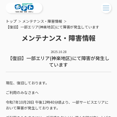
トップ
メンテナンス・障害情報
ご検討中の方
【復旧】一部エリア(神楽地区)にて障害が発生しています
メンテナンス・障害情報
ご検討中の方
ご加入中の方
サービス提供エリア
ご加入中の方
2025.10.28
サービス案内
【復旧】一部エリア(神楽地区)にて障害が発生し
工事・配線について
ご加入中のサービス確認・変更
ています
サービス案内
コミチャン
新居をご検討中の方へ
WEBメール
ケーブルテレビ
ポテトを導入している集合住宅
お困りの方はこちら
サポートサービス
ケーブルテレビトップ
現在、復旧しております。
インターネット
物件情報
サポートサービストップ
新着情報
チャンネル紹介
インターネットトップ
ご利用のみなさまへ
会社案内
固定電話
特典・キャンペーン
リモートコール
メンテナンス・障害情報
料⾦プラン
料⾦プラン
固定電話トップ
令和7年10月28日 午後12時40分頃より、一部サービスエリアに
ポテトスマートフォン
おトクな割引サービス
メンテナンス
回線速度測定
おいて障害が発生しております。
ポテトからのプレゼント
NHK衛星受信料団体⼀括⽀払
Wi-Fiサービス
基本料⾦・通話料⾦
ポテトスマートフォントップ
障害情報
でんき