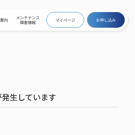
メンテナンス
社案内
マイページ
お申し込み
障害情報
ビトップ
介
トトップ
プ
信料団体⼀括⽀払
ス
話料⾦
トフォントップ
防犯カメラ
ービス
ービス
バリュー
き×ポテト
にするサービストップ
が発生しています
クサービス料⾦表
トギガシェアプラン
ク
ービス
メール
スでんき
サービス