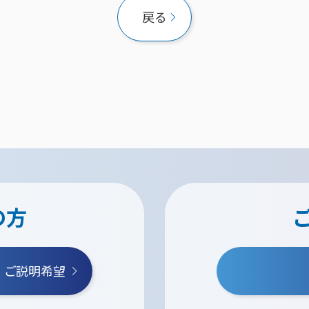
戻る
の方
・ご説明希望