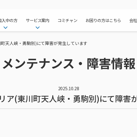
加入中の方
サービス案内
コミチャン
お困りの方はこちら
会
ケーブルテレ
ア
ご加入中のサービス確認・変更
ケーブルテレビ
川町天人峡・勇駒別)にて障害が発生しています
チャンネル紹
インターネッ
て
WEBメール
インターネット
メンテナンス・障害情報
サポートサービストップ
料⾦プラン
料⾦プラン
固定電話トッ
方へ
サポートサービス
固定電話
リモートコール
NHK衛星受
Wi-Fiサービ
基本料⾦・通
ポテトスマー
いる集合住宅
新着情報
ポテトスマートフォン
回線速度測定
機器⼀覧
ポテトホーム
オプションサ
料⾦プラン
でんきトップ
メンテナンス・障害情報
でんき
接続・設定⽅法
オプションサ
auスマート
機種⼀覧
ポラリンでん
暮らしを快適
ン
ポテトからのプレゼント
暮らしを快適にするサービス
2025.10.28
リア(東川町天人峡・勇駒別)にて障害
訪問サポート＆サポートパッ
インターネッ
auまとめトー
オプションサ
ポテトでんき
ポテトライフ
ビス
イベントカレンダー
ケーブルプラ
⽣活あんしん
講座のご案内
みるプラス