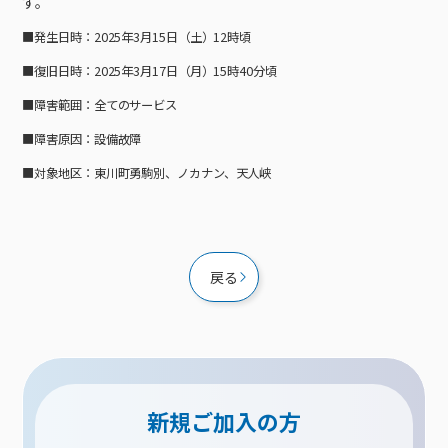
す。
接続・設定⽅法
イベントカレンダー
機器⼀覧
ポテトホーム防犯カメラ
オプションサービス
料⾦プラン
でんきトップ
暮らしを快適にするサービス
■発生日時：2025年3月15日（土）12時頃
訪問サポート＆サポートパックサービス料⾦表
講座のご案内
オプションサービス
auスマートバリュー
機種⼀覧
ポラリンでんき×ポテト
暮らしを快適にするサービストップ
■復旧日時：2025年3月17日（月）15時40分頃
マイページ
インターネットギガシェアプラン
auまとめトーク
オプションサービス
ポテトでんき
ポテトライフメール
■障害範囲：全てのサービス
ケーブルプラスでんき
⽣活あんしんサービス
■障害原因：設備故障
お申し込み
みるプラス
■対象地区：東川町勇駒別、ノカナン、天人峡
戻る
新規ご加入の方