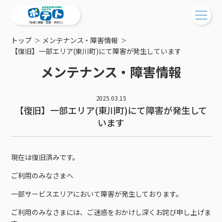
トップ
メンテナンス・障害情報
ご検討中の方
【復旧】一部エリア(東川町)にて障害が発生しています
メンテナンス・障害情報
ご検討中の方
ご加入中の方
サービス提供エリア
ご加入中の方
2025.03.15
サービス案内
【復旧】一部エリア(東川町)にて障害が発生して
工事・配線について
ご加入中のサービス確認・変更
います
サービス案内
コミチャン
新居をご検討中の方へ
WEBメール
ケーブルテレビ
ポテトを導入している集合住宅
お困りの方はこちら
サポートサービス
ケーブルテレビトップ
現在は復旧済みです。
インターネット
物件情報
サポートサービストップ
新着情報
チャンネル紹介
インターネットトップ
ご利用のみなさまへ
会社案内
固定電話
特典・キャンペーン
リモートコール
メンテナンス・障害情報
料⾦プラン
料⾦プラン
固定電話トップ
一部サービスエリアにおいて障害が発生しております。
ポテトスマートフォン
おトクな割引サービス
メンテナンス
回線速度測定
ポテトからのプレゼント
NHK衛星受信料団体⼀括⽀払
Wi-Fiサービス
基本料⾦・通話料⾦
ポテトスマートフォントップ
ご利用のみなさまには、ご迷惑をおかけし深くお詫び申し上げま
障害情報
でんき