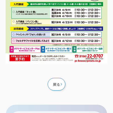
接続・設定⽅法
イベントカレンダー
機器⼀覧
ポテトホーム防犯カメラ
オプションサービス
料⾦プラン
でんきトップ
暮らしを快適にするサービス
訪問サポート＆サポートパックサービス料⾦表
講座のご案内
オプションサービス
auスマートバリュー
機種⼀覧
ポラリンでんき×ポテト
暮らしを快適にするサービストップ
マイページ
インターネットギガシェアプラン
auまとめトーク
オプションサービス
ポテトでんき
ポテトライフメール
ケーブルプラスでんき
⽣活あんしんサービス
お申し込み
みるプラス
戻る