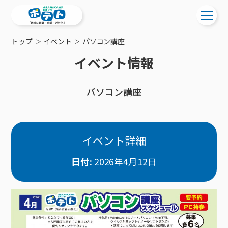
トップ
イベント
パソコン講座
ご検討中の方
イベント情報
ご検討中の方
ご加入中の方
パソコン講座
サービス提供エリア
ご加入中の方
サービス案内
工事・配線について
ご加入中のサービス確認・変更
サービス案内
コミチャン
新居をご検討中の方へ
WEBメール
イベント詳細
ケーブルテレビ
ポテトを導入している集合住宅
お困りの方はこちら
サポートサービス
ケーブルテレビトップ
日付:
2026年4月12日
インターネット
物件情報
サポートサービストップ
新着情報
チャンネル紹介
インターネットトップ
会社案内
固定電話
特典・キャンペーン
リモートコール
メンテナンス・障害情報
料⾦プラン
料⾦プラン
固定電話トップ
ポテトスマートフォン
おトクな割引サービス
メンテナンス
回線速度測定
ポテトからのプレゼント
NHK衛星受信料団体⼀括⽀払
Wi-Fiサービス
基本料⾦・通話料⾦
ポテトスマートフォントップ
障害情報
でんき