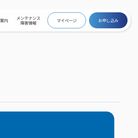
メンテナンス
社案内
マイページ
お申し込み
障害情報
ビトップ
介
トトップ
プ
信料団体⼀括⽀払
ス
話料⾦
トフォントップ
防犯カメラ
ービス
ービス
バリュー
き×ポテト
にするサービストップ
クサービス料⾦表
トギガシェアプラン
ク
ービス
メール
スでんき
サービス