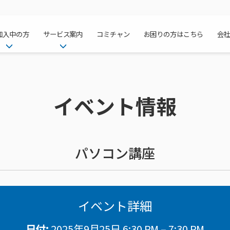
加入中の方
サービス案内
コミチャン
お困りの方はこちら
会
ケーブルテレ
ア
ご加入中のサービス確認・変更
ケーブルテレビ
チャンネル紹
インターネッ
て
WEBメール
インターネット
イベント情報
サポートサービストップ
料⾦プラン
料⾦プラン
固定電話トッ
方へ
サポートサービス
固定電話
リモートコール
NHK衛星受
Wi-Fiサービ
基本料⾦・通
ポテトスマー
いる集合住宅
新着情報
ポテトスマートフォン
回線速度測定
機器⼀覧
ポテトホーム
オプションサ
料⾦プラン
でんきトップ
メンテナンス・障害情報
でんき
接続・設定⽅法
オプションサ
auスマート
機種⼀覧
ポラリンでん
暮らしを快適
ン
ポテトからのプレゼント
暮らしを快適にするサービス
パソコン講座
訪問サポート＆サポートパッ
インターネッ
auまとめトー
オプションサ
ポテトでんき
ポテトライフ
ビス
イベントカレンダー
ケーブルプラ
⽣活あんしん
講座のご案内
みるプラス
イベント詳細
日付:
2025年9月25日 6:30 PM
–
7:30 PM