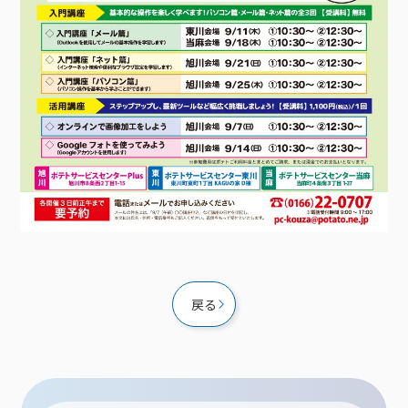
接続・設定⽅法
イベントカレンダー
機器⼀覧
ポテトホーム防犯カメラ
オプションサービス
料⾦プラン
でんきトップ
暮らしを快適にするサービス
訪問サポート＆サポートパックサービス料⾦表
講座のご案内
オプションサービス
auスマートバリュー
機種⼀覧
ポラリンでんき×ポテト
暮らしを快適にするサービストップ
マイページ
インターネットギガシェアプラン
auまとめトーク
オプションサービス
ポテトでんき
ポテトライフメール
ケーブルプラスでんき
⽣活あんしんサービス
お申し込み
みるプラス
戻る