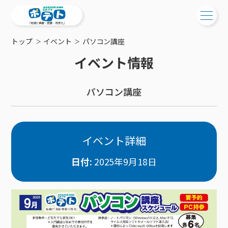
トップ
イベント
パソコン講座
ご検討中の方
イベント情報
ご検討中の方
ご加入中の方
パソコン講座
サービス提供エリア
ご加入中の方
サービス案内
工事・配線について
ご加入中のサービス確認・変更
サービス案内
コミチャン
新居をご検討中の方へ
WEBメール
イベント詳細
ケーブルテレビ
ポテトを導入している集合住宅
お困りの方はこちら
サポートサービス
ケーブルテレビトップ
日付:
2025年9月18日
インターネット
物件情報
サポートサービストップ
新着情報
チャンネル紹介
インターネットトップ
会社案内
固定電話
特典・キャンペーン
リモートコール
メンテナンス・障害情報
料⾦プラン
料⾦プラン
固定電話トップ
ポテトスマートフォン
おトクな割引サービス
メンテナンス
回線速度測定
ポテトからのプレゼント
NHK衛星受信料団体⼀括⽀払
Wi-Fiサービス
基本料⾦・通話料⾦
ポテトスマートフォントップ
障害情報
でんき