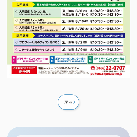
接続・設定⽅法
イベントカレンダー
機器⼀覧
ポテトホーム防犯カメラ
オプションサービス
料⾦プラン
でんきトップ
暮らしを快適にするサービス
訪問サポート＆サポートパックサービス料⾦表
講座のご案内
オプションサービス
auスマートバリュー
機種⼀覧
ポラリンでんき×ポテト
暮らしを快適にするサービストップ
マイページ
インターネットギガシェアプラン
auまとめトーク
オプションサービス
ポテトでんき
ポテトライフメール
ケーブルプラスでんき
⽣活あんしんサービス
お申し込み
みるプラス
戻る