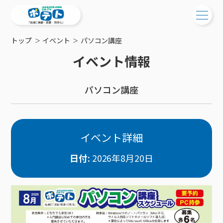
トップ
イベント
パソコン講座
ご検討中の方
イベント情報
ご検討中の方
ご加入中の方
パソコン講座
サービス提供エリア
ご加入中の方
サービス案内
工事・配線について
ご加入中のサービス確認・変更
サービス案内
コミチャン
新居をご検討中の方へ
WEBメール
イベント詳細
ケーブルテレビ
ポテトを導入している集合住宅
お困りの方はこちら
サポートサービス
ケーブルテレビトップ
日付:
2026年8月20日
インターネット
物件情報
サポートサービストップ
新着情報
チャンネル紹介
インターネットトップ
会社案内
固定電話
特典・キャンペーン
リモートコール
メンテナンス・障害情報
料⾦プラン
料⾦プラン
固定電話トップ
ポテトスマートフォン
おトクな割引サービス
メンテナンス
回線速度測定
ポテトからのプレゼント
NHK衛星受信料団体⼀括⽀払
Wi-Fiサービス
基本料⾦・通話料⾦
ポテトスマートフォントップ
障害情報
でんき