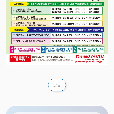
接続・設定⽅法
イベントカレンダー
機器⼀覧
ポテトホーム防犯カメラ
オプションサービス
料⾦プラン
でんきトップ
暮らしを快適にするサービス
訪問サポート＆サポートパックサービス料⾦表
講座のご案内
オプションサービス
auスマートバリュー
機種⼀覧
ポラリンでんき×ポテト
暮らしを快適にするサービストップ
マイページ
インターネットギガシェアプラン
auまとめトーク
オプションサービス
ポテトでんき
ポテトライフメール
ケーブルプラスでんき
⽣活あんしんサービス
お申し込み
みるプラス
戻る