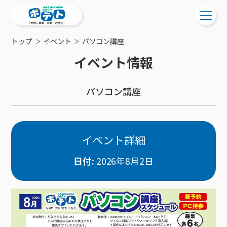
トップ
イベント
パソコン講座
ご検討中の方
イベント情報
ご検討中の方
ご加入中の方
パソコン講座
サービス提供エリア
ご加入中の方
サービス案内
工事・配線について
ご加入中のサービス確認・変更
サービス案内
コミチャン
新居をご検討中の方へ
WEBメール
イベント詳細
ケーブルテレビ
ポテトを導入している集合住宅
お困りの方はこちら
サポートサービス
ケーブルテレビトップ
日付:
2026年8月2日
インターネット
物件情報
サポートサービストップ
新着情報
チャンネル紹介
インターネットトップ
会社案内
固定電話
特典・キャンペーン
リモートコール
メンテナンス・障害情報
料⾦プラン
料⾦プラン
固定電話トップ
ポテトスマートフォン
おトクな割引サービス
メンテナンス
回線速度測定
ポテトからのプレゼント
NHK衛星受信料団体⼀括⽀払
Wi-Fiサービス
基本料⾦・通話料⾦
ポテトスマートフォントップ
障害情報
でんき