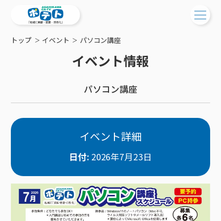
トップ
イベント
パソコン講座
ご検討中の方
イベント情報
ご検討中の方
ご加入中の方
パソコン講座
サービス提供エリア
ご加入中の方
サービス案内
工事・配線について
ご加入中のサービス確認・変更
サービス案内
コミチャン
新居をご検討中の方へ
WEBメール
イベント詳細
ケーブルテレビ
ポテトを導入している集合住宅
お困りの方はこちら
サポートサービス
ケーブルテレビトップ
日付:
2026年7月23日
インターネット
物件情報
サポートサービストップ
新着情報
チャンネル紹介
インターネットトップ
会社案内
固定電話
特典・キャンペーン
リモートコール
メンテナンス・障害情報
料⾦プラン
料⾦プラン
固定電話トップ
ポテトスマートフォン
おトクな割引サービス
メンテナンス
回線速度測定
ポテトからのプレゼント
NHK衛星受信料団体⼀括⽀払
Wi-Fiサービス
基本料⾦・通話料⾦
ポテトスマートフォントップ
障害情報
でんき