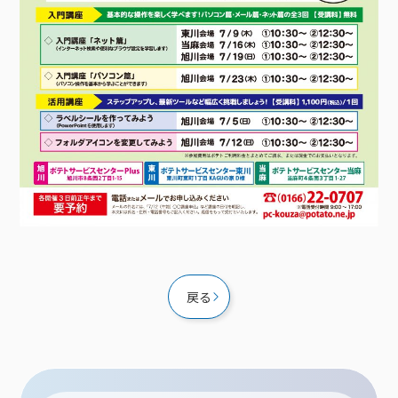
接続・設定⽅法
イベントカレンダー
機器⼀覧
ポテトホーム防犯カメラ
オプションサービス
料⾦プラン
でんきトップ
暮らしを快適にするサービス
訪問サポート＆サポートパックサービス料⾦表
講座のご案内
オプションサービス
auスマートバリュー
機種⼀覧
ポラリンでんき×ポテト
暮らしを快適にするサービストップ
マイページ
インターネットギガシェアプラン
auまとめトーク
オプションサービス
ポテトでんき
ポテトライフメール
ケーブルプラスでんき
⽣活あんしんサービス
お申し込み
みるプラス
戻る