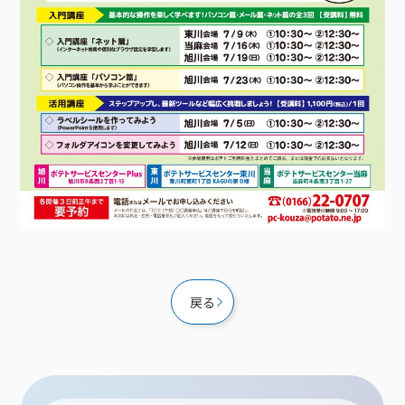
接続・設定⽅法
イベントカレンダー
機器⼀覧
ポテトホーム防犯カメラ
オプションサービス
料⾦プラン
でんきトップ
暮らしを快適にするサービス
訪問サポート＆サポートパックサービス料⾦表
講座のご案内
オプションサービス
auスマートバリュー
機種⼀覧
ポラリンでんき×ポテト
暮らしを快適にするサービストップ
マイページ
インターネットギガシェアプラン
auまとめトーク
オプションサービス
ポテトでんき
ポテトライフメール
ケーブルプラスでんき
⽣活あんしんサービス
お申し込み
みるプラス
戻る