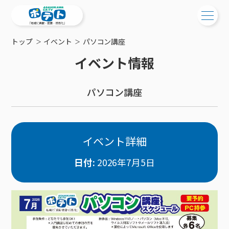
トップ
イベント
パソコン講座
ご検討中の方
イベント情報
ご検討中の方
ご加入中の方
パソコン講座
サービス提供エリア
ご加入中の方
サービス案内
工事・配線について
ご加入中のサービス確認・変更
サービス案内
コミチャン
新居をご検討中の方へ
WEBメール
イベント詳細
ケーブルテレビ
ポテトを導入している集合住宅
お困りの方はこちら
サポートサービス
ケーブルテレビトップ
日付:
2026年7月5日
インターネット
物件情報
サポートサービストップ
新着情報
チャンネル紹介
インターネットトップ
会社案内
固定電話
特典・キャンペーン
リモートコール
メンテナンス・障害情報
料⾦プラン
料⾦プラン
固定電話トップ
ポテトスマートフォン
おトクな割引サービス
メンテナンス
回線速度測定
ポテトからのプレゼント
NHK衛星受信料団体⼀括⽀払
Wi-Fiサービス
基本料⾦・通話料⾦
ポテトスマートフォントップ
障害情報
でんき