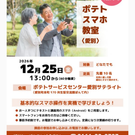
接続・設定⽅法
イベントカレンダー
機器⼀覧
ポテトホーム防犯カメラ
オプションサービス
料⾦プラン
でんきトップ
暮らしを快適にするサービス
訪問サポート＆サポートパックサービス料⾦表
講座のご案内
オプションサービス
auスマートバリュー
機種⼀覧
ポラリンでんき×ポテト
暮らしを快適にするサービストップ
マイページ
インターネットギガシェアプラン
auまとめトーク
オプションサービス
ポテトでんき
ポテトライフメール
ケーブルプラスでんき
⽣活あんしんサービス
お申し込み
みるプラス