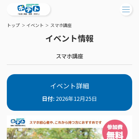
トップ
イベント
スマホ講座
ご検討中の方
イベント情報
ご検討中の方
ご加入中の方
スマホ講座
サービス提供エリア
ご加入中の方
サービス案内
工事・配線について
ご加入中のサービス確認・変更
サービス案内
コミチャン
新居をご検討中の方へ
WEBメール
イベント詳細
ケーブルテレビ
ポテトを導入している集合住宅
お困りの方はこちら
サポートサービス
ケーブルテレビトップ
日付:
2026年12月25日
インターネット
物件情報
サポートサービストップ
新着情報
チャンネル紹介
インターネットトップ
会社案内
固定電話
特典・キャンペーン
リモートコール
メンテナンス・障害情報
料⾦プラン
料⾦プラン
固定電話トップ
ポテトスマートフォン
おトクな割引サービス
メンテナンス
回線速度測定
ポテトからのプレゼント
NHK衛星受信料団体⼀括⽀払
Wi-Fiサービス
基本料⾦・通話料⾦
ポテトスマートフォントップ
障害情報
でんき