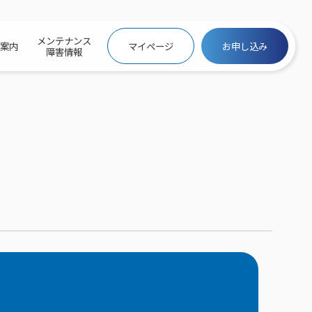
メンテナンス
社案内
マイページ
お申し込み
障害情報
ビトップ
介
トトップ
プ
信料団体⼀括⽀払
ス
話料⾦
トフォントップ
防犯カメラ
ービス
ービス
バリュー
き×ポテト
にするサービストップ
クサービス料⾦表
トギガシェアプラン
ク
ービス
メール
スでんき
サービス