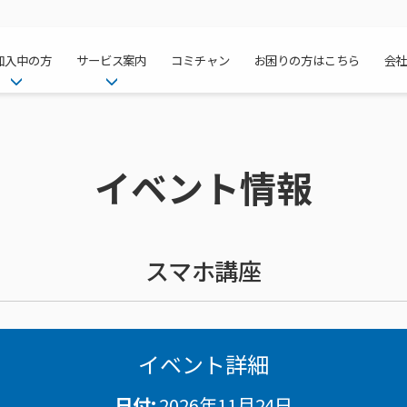
加入中の方
サービス案内
コミチャン
お困りの方はこちら
会
ケーブルテレ
ア
ご加入中のサービス確認・変更
ケーブルテレビ
チャンネル紹
インターネッ
て
WEBメール
インターネット
イベント情報
サポートサービストップ
料⾦プラン
料⾦プラン
固定電話トッ
方へ
サポートサービス
固定電話
リモートコール
NHK衛星受
Wi-Fiサービ
基本料⾦・通
ポテトスマー
いる集合住宅
新着情報
ポテトスマートフォン
回線速度測定
機器⼀覧
ポテトホーム
オプションサ
料⾦プラン
でんきトップ
メンテナンス・障害情報
でんき
接続・設定⽅法
オプションサ
auスマート
機種⼀覧
ポラリンでん
暮らしを快適
ン
ポテトからのプレゼント
暮らしを快適にするサービス
スマホ講座
訪問サポート＆サポートパッ
インターネッ
auまとめトー
オプションサ
ポテトでんき
ポテトライフ
ビス
イベントカレンダー
ケーブルプラ
⽣活あんしん
講座のご案内
みるプラス
イベント詳細
日付:
2026年11月24日