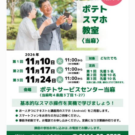
接続・設定⽅法
イベントカレンダー
機器⼀覧
ポテトホーム防犯カメラ
オプションサービス
料⾦プラン
でんきトップ
暮らしを快適にするサービス
訪問サポート＆サポートパックサービス料⾦表
講座のご案内
オプションサービス
auスマートバリュー
機種⼀覧
ポラリンでんき×ポテト
暮らしを快適にするサービストップ
マイページ
インターネットギガシェアプラン
auまとめトーク
オプションサービス
ポテトでんき
ポテトライフメール
ケーブルプラスでんき
⽣活あんしんサービス
お申し込み
みるプラス