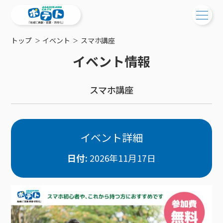
トップ
イベント
スマホ講座
ご検討中の方
イベント情報
ご検討中の方
ご加入中の方
スマホ講座
サービス提供エリア
ご加入中の方
サービス案内
工事・配線について
ご加入中のサービス確認・変更
サービス案内
コミチャン
新居をご検討中の方へ
WEBメール
イベント詳細
ケーブルテレビ
ポテトを導入している集合住宅
お困りの方はこちら
サポートサービス
ケーブルテレビトップ
日付:
2026年11月17日
インターネット
物件情報
サポートサービストップ
新着情報
チャンネル紹介
インターネットトップ
会社案内
固定電話
特典・キャンペーン
リモートコール
メンテナンス・障害情報
料⾦プラン
料⾦プラン
固定電話トップ
ポテトスマートフォン
おトクな割引サービス
メンテナンス
回線速度測定
ポテトからのプレゼント
NHK衛星受信料団体⼀括⽀払
Wi-Fiサービス
基本料⾦・通話料⾦
ポテトスマートフォントップ
障害情報
でんき