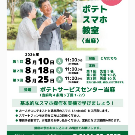
接続・設定⽅法
イベントカレンダー
機器⼀覧
ポテトホーム防犯カメラ
オプションサービス
料⾦プラン
でんきトップ
暮らしを快適にするサービス
訪問サポート＆サポートパックサービス料⾦表
講座のご案内
オプションサービス
auスマートバリュー
機種⼀覧
ポラリンでんき×ポテト
暮らしを快適にするサービストップ
マイページ
インターネットギガシェアプラン
auまとめトーク
オプションサービス
ポテトでんき
ポテトライフメール
ケーブルプラスでんき
⽣活あんしんサービス
お申し込み
みるプラス