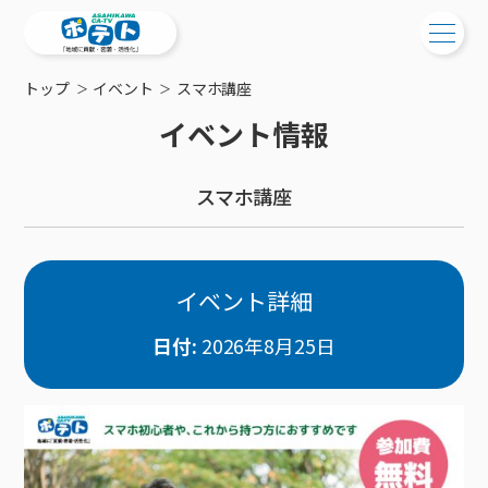
トップ
イベント
スマホ講座
ご検討中の方
イベント情報
ご検討中の方
ご加入中の方
スマホ講座
サービス提供エリア
ご加入中の方
サービス案内
工事・配線について
ご加入中のサービス確認・変更
サービス案内
コミチャン
新居をご検討中の方へ
WEBメール
イベント詳細
ケーブルテレビ
ポテトを導入している集合住宅
お困りの方はこちら
サポートサービス
ケーブルテレビトップ
日付:
2026年8月25日
インターネット
物件情報
サポートサービストップ
新着情報
チャンネル紹介
インターネットトップ
会社案内
固定電話
特典・キャンペーン
リモートコール
メンテナンス・障害情報
料⾦プラン
料⾦プラン
固定電話トップ
ポテトスマートフォン
おトクな割引サービス
メンテナンス
回線速度測定
ポテトからのプレゼント
NHK衛星受信料団体⼀括⽀払
Wi-Fiサービス
基本料⾦・通話料⾦
ポテトスマートフォントップ
障害情報
でんき